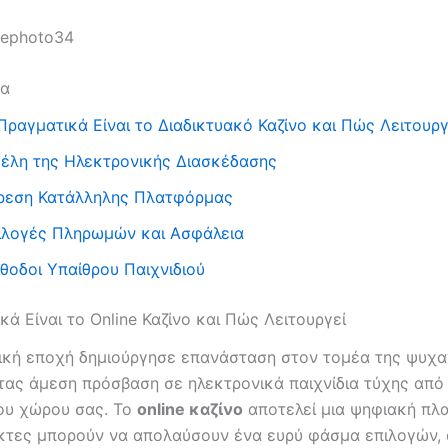
να
 Πραγματικά Είναι το Διαδικτυακό Καζίνο και Πώς Λειτουργ
έλη της Ηλεκτρονικής Διασκέδασης
ρεση Κατάλληλης Πλατφόρμας
ιλογές Πληρωμών και Ασφάλεια
θοδοι Υπαίθρου Παιχνιδιού
κά Είναι το Online Καζίνο και Πώς Λειτουργεί
ική εποχή δημιούργησε επανάσταση στον τομέα της ψυχα
ας άμεση πρόσβαση σε ηλεκτρονικά παιχνίδια τύχης από
ου χώρου σας. Το
online καζίνο
αποτελεί μια ψηφιακή πλ
ίκτες μπορούν να απολαύσουν ένα ευρύ φάσμα επιλογών,