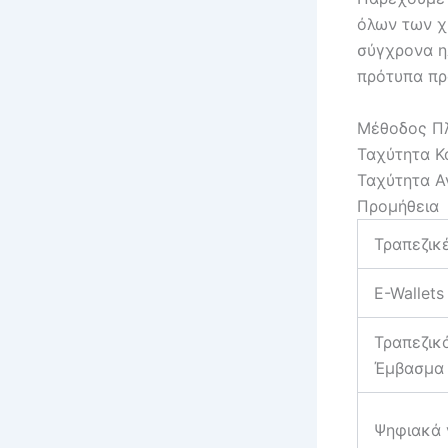
όλων των χ
σύγχρονα η
πρότυπα πρ
Μέθοδος Π
Ταχύτητα Κ
Ταχύτητα 
Προμήθεια
Τραπεζικ
E-Wallets
Τραπεζικ
Έμβασμα
Ψηφιακά 