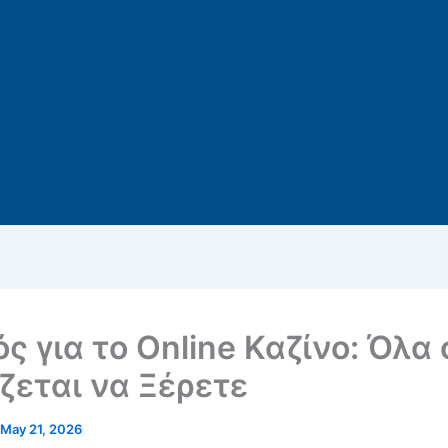
ς για το Online Καζίνο: Όλα
ζεται να Ξέρετε
May 21, 2026