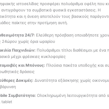
ηφιακής ιστοσελίδας προσφέρει πολυάριθμα οφέλη που κ
 αντιγράψουν τα συμβατικά φυσικά εγκαταστάσεις. Η
ικότητα και η άνεση αποτελούν τους βασικούς παράγοντ
ιάδες παίκτες στην προτίμηση αυτή.
αθεσιμότητα 24/7:
Ελεύθερη πρόσβαση οποιαδήποτε χρον
ς 24ώρου χωρίς όρια ωραρίου
ικιλία Παιχνιδιών:
Πολυάριθμοι τίτλοι διαθέσιμοι με ένα 
ασικά μέχρι φρέσκιες κυκλοφορίες
ταμοιβές και Μπόνους:
Πλούσια πακέτα υποδοχής και σ
οωθητικές δράσεις
εύθερες Δοκιμές:
Δυνατότητα εξάσκησης χωρίς οικονομ
ιβάρυνση
bile Συμβατότητα:
Ολοκληρωμένη λειτουργικότητα από 
 tablet