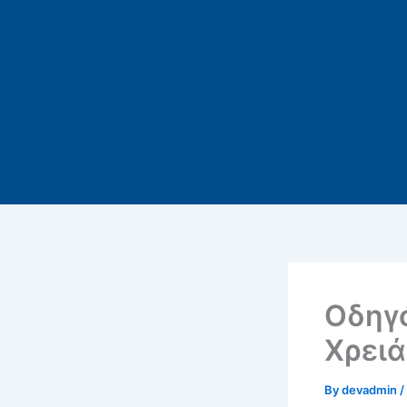
Skip
to
content
Οδηγό
Χρειά
By
devadmin
/