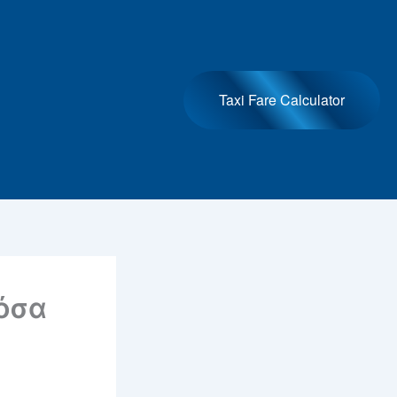
Taxi Fare Calculator
 όσα