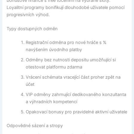
bonusové finance s free točeními na vybrané sloty.
Loyalitní programy bonifikují dlouhodobé uživatele pomocí
progresivních výhod.
Typy dostupných odměn
Registrační odměna pro nové hráče s %
navýšením úvodního platby
Odměny bez nutnosti depositu umožňující si
otestovat platformu zdarma
Vrácení schémata vracející část proher zpět na
účet
VIP odměny zahrnující dedikovaného konzultanta
a výhradních kompetencí
Opakovací bonusy pro pravidelné aktivní uživatele
Odpovědné sázení a stropy