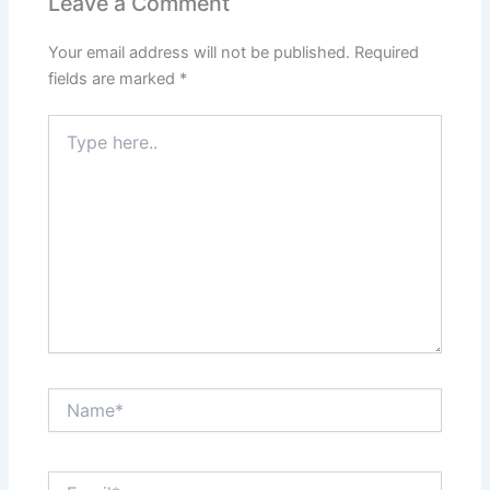
Leave a Comment
Your email address will not be published.
Required
fields are marked
*
Type
here..
Name*
Email*