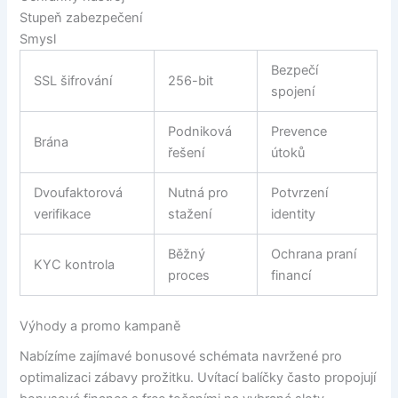
Stupeň zabezpečení
Smysl
Bezpečí
SSL šifrování
256-bit
spojení
Podniková
Prevence
Brána
řešení
útoků
Dvoufaktorová
Nutná pro
Potvrzení
verifikace
stažení
identity
Běžný
Ochrana praní
KYC kontrola
proces
financí
Výhody a promo kampaně
Nabízíme zajímavé bonusové schémata navržené pro
optimalizaci zábavy prožitku. Uvítací balíčky často propojují