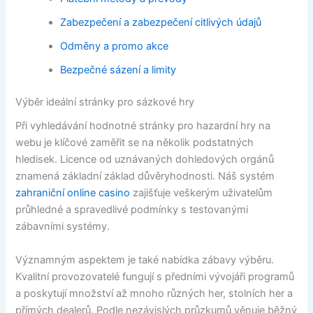
Zabezpečení a zabezpečení citlivých údajů
Odměny a promo akce
Bezpečné sázení a limity
Výběr ideální stránky pro sázkové hry
Při vyhledávání hodnotné stránky pro hazardní hry na
webu je klíčové zaměřit se na několik podstatných
hledisek. Licence od uznávaných dohledových orgánů
znamená základní základ důvěryhodnosti. Náš systém
zahraniční online casino
zajišťuje veškerým uživatelům
průhledné a spravedlivé podmínky s testovanými
zábavními systémy.
Významným aspektem je také nabídka zábavy výběru.
Kvalitní provozovatelé fungují s předními vývojáři programů
a poskytují množství až mnoho různých her, stolních her a
přímých dealerů. Podle nezávislých průzkumů věnuje běžný