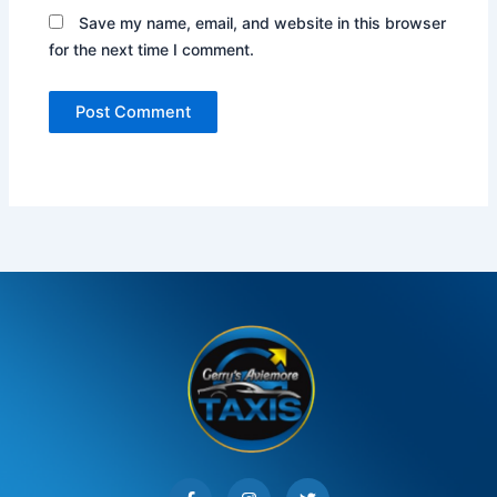
Save my name, email, and website in this browser
for the next time I comment.
F
I
T