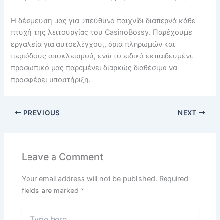
Η δέσμευση μας για υπεύθυνο παιχνίδι διαπερνά κάθε
πτυχή της λειτουργίας του CasinoBossy. Παρέχουμε
εργαλεία για αυτοελέγχου,, όρια πληρωμών και
περιόδους αποκλεισμού, ενώ το ειδικά εκπαιδευμένο
προσωπικό μας παραμένει διαρκώς διαθέσιμο να
προσφέρει υποστήριξη.
PREVIOUS
NEXT
Leave a Comment
Your email address will not be published.
Required
fields are marked
*
Type