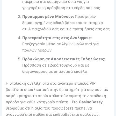
ημερήσια και και μηνιαία όρια για για
γρηγορότερη πρόσβαση στα κέρδη σας σας
Προσαρμοσμένα Μπόνους:
Προσφορές
δημιουργημένες ειδικά βάσει του το ατομικό
στυλ παιχνιδιού σας και τις προτιμήσεις σας σας
Προτεραιότητα στις στις Αναλήψεις:
Επεξεργασία μέσα σε λίγων ωρών αντί για
πολλών ημερών
Πρόσκληση σε Αποκλειστικές Εκδηλώσεις:
Πρόσβαση σε ειδικά τουρνουά και με
διαγωνισμούς με σημαντικά έπαθλα
Η σταδιακή ανέλιξη στα στα ανώτερα επίπεδα VIP
βασίζεται αποκλειστικά στην δραστηριότητά σας σας, με
σαφή κριτήρια τα οποία καθιστούν εφικτή την σταδιακή
πρόοδο για κάθε κατηγορία παίκτη.. Στο
CasinoBossy
θεωρούμε ότι η αξία που προσφέρετε πρέπει να
αναγνωρίζεται καθώς και επιβραβεύεται αναλόγως.