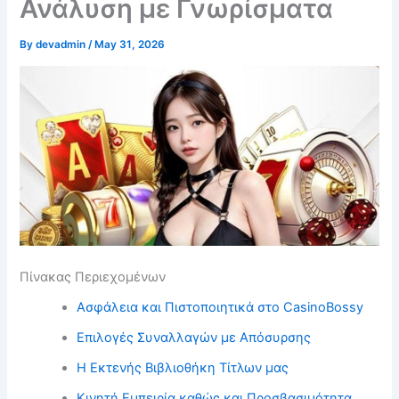
Ανάλυση με Γνωρίσματα
By
devadmin
/
May 31, 2026
Πίνακας Περιεχομένων
Ασφάλεια και Πιστοποιητικά στο CasinoBossy
Επιλογές Συναλλαγών με Απόσυρσης
Η Εκτενής Βιβλιοθήκη Τίτλων μας
Κινητή Εμπειρία καθώς και Προσβασιμότητα