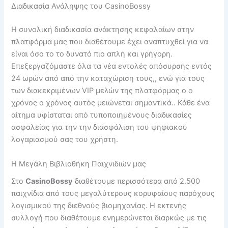
Διαδικασία Ανάληψης του CasinoBossy
Η συνολική διαδικασία ανάκτησης κεφαλαίων στην
πλατφόρμα μας που διαθέτουμε έχει αναπτυχθεί για να
είναι όσο το το δυνατό πιο απλή και γρήγορη.
Επεξεργαζόμαστε όλα τα νέα εντολές απόσυρσης εντός
24 ωρών από από την καταχώριση τους,, ενώ για τους
των διακεκριμένων VIP μελών της πλατφόρμας ο ο
χρόνος ο χρόνος αυτός μειώνεται σημαντικά.. Κάθε ένα
αίτημα υφίσταται από τυποποιημένους διαδικασίες
ασφαλείας για την την διασφάλιση του ψηφιακού
λογαριασμού σας του χρήστη.
Η Μεγάλη Βιβλιοθήκη Παιχνιδιών μας
Στο
CasinoBossy
διαθέτουμε περισσότερα από 2.500
παιχνίδια από τους μεγαλύτερους κορυφαίους παρόχους
λογισμικού της διεθνούς βιομηχανίας. Η εκτενής
συλλογή που διαθέτουμε ενημερώνεται διαρκώς με τις