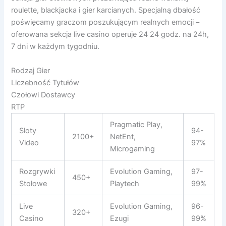
roulette, blackjacka i gier karcianych. Specjalną dbałość
poświęcamy graczom poszukującym realnych emocji –
oferowana sekcja live casino operuje 24 24 godz. na 24h,
7 dni w każdym tygodniu.
Rodzaj Gier
Liczebność Tytułów
Czołowi Dostawcy
RTP
Pragmatic Play,
Sloty
94-
2100+
NetEnt,
Video
97%
Microgaming
Rozgrywki
Evolution Gaming,
97-
450+
Stołowe
Playtech
99%
Live
Evolution Gaming,
96-
320+
Casino
Ezugi
99%