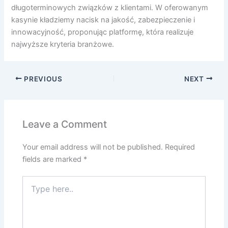
długoterminowych związków z klientami. W oferowanym
kasynie kładziemy nacisk na jakość, zabezpieczenie i
innowacyjność, proponując platformę, która realizuje
najwyższe kryteria branżowe.
PREVIOUS
NEXT
Leave a Comment
Your email address will not be published.
Required
fields are marked
*
Type
here..