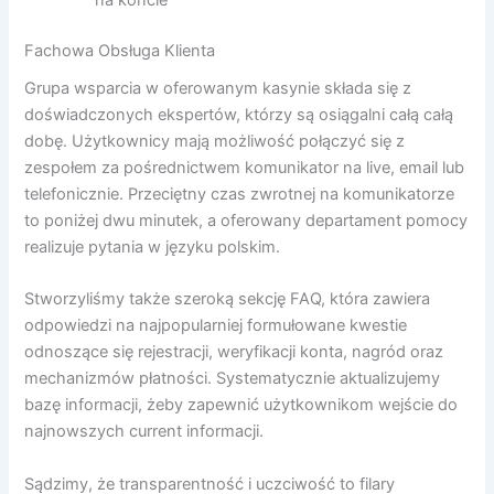
Fachowa Obsługa Klienta
Grupa wsparcia w oferowanym kasynie składa się z
doświadczonych ekspertów, którzy są osiągalni całą całą
dobę. Użytkownicy mają możliwość połączyć się z
zespołem za pośrednictwem komunikator na live, email lub
telefonicznie. Przeciętny czas zwrotnej na komunikatorze
to poniżej dwu minutek, a oferowany departament pomocy
realizuje pytania w języku polskim.
Stworzyliśmy także szeroką sekcję FAQ, która zawiera
odpowiedzi na najpopularniej formułowane kwestie
odnoszące się rejestracji, weryfikacji konta, nagród oraz
mechanizmów płatności. Systematycznie aktualizujemy
bazę informacji, żeby zapewnić użytkownikom wejście do
najnowszych current informacji.
Sądzimy, że transparentność i uczciwość to filary