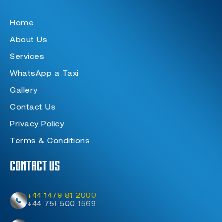
o
r
r
k
a
-
m
f
Home
About Us
Services
WhatsApp a Taxi
Gallery
Contact Us
Privacy Policy
Terms & Conditions
Contact Us
+44 1479 81 2000
+44 751 500 1569