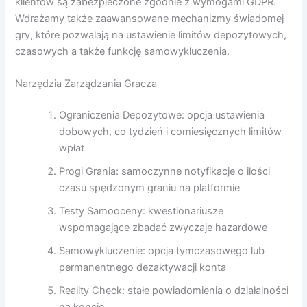
klientów są zabezpieczone zgodnie z wymogami GDPR.
Wdrażamy także zaawansowane mechanizmy świadomej
gry, które pozwalają na ustawienie limitów depozytowych,
czasowych a także funkcję samowykluczenia.
Narzędzia Zarządzania Gracza
Ograniczenia Depozytowe: opcja ustawienia
dobowych, co tydzień i comiesięcznych limitów
wpłat
Progi Grania: samoczynne notyfikacje o ilości
czasu spędzonym graniu na platformie
Testy Samooceny: kwestionariusze
wspomagające zbadać zwyczaje hazardowe
Samowykluczenie: opcja tymczasowego lub
permanentnego dezaktywacji konta
Reality Check: stałe powiadomienia o działalności
na koncie