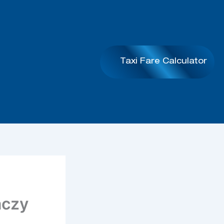
Taxi Fare Calculator
aczy