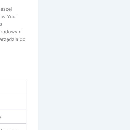
aszej
now Your
ia
narodowymi
arzędzia do
y