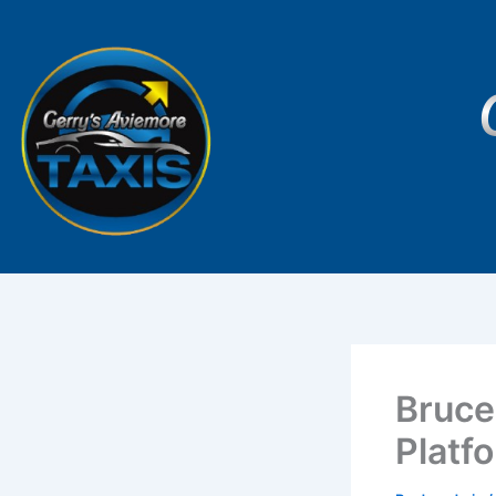
Skip
to
content
Bruce
Platf