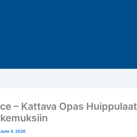
ice – Kattava Opas Huippulaat
okemuksiin
June 4, 2026