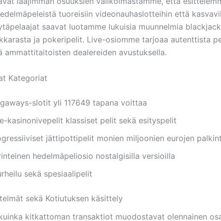
ttävät laajimman osuuksien valikoimastamme, että esittelem
hedelmäpeleistä tuoreisiin videonauhaslotteihin että kasvavi
öytäpelaajat saavat luotamme lukuisia muunnelmia blackjack-
akkarasta ja pokeripelit. Live-osiomme tarjoaa autenttista p
llä ammattitaitoisten dealereiden avustuksella.
t Kategoriat
gaways-slotit yli 117649 tapana voittaa
e-kasinonivepelit klassiset pelit sekä esityspelit
gressiiviset jättipottipelit monien miljoonien eurojen palkin
inteinen hedelmäpeliosio nostalgisilla versioilla
rheilu sekä spesiaalipelit
lmät sekä Kotiutuksen käsittely
uinka kitkattoman transaktiot muodostavat olennainen os