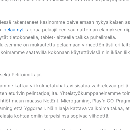
essä rakentaneet kasinomme palvelemaan nykyaikaisen as
n.
pelaa nyt
tarjoaa pelaajilleen saumattoman elämyksen ri
ytät tietokoneella, tablet-laitteella taikka puhelimella.
lluksemme on mukautettu pelaamaan virheettömästi eri laite
ikoimamme saatavilla kokonaan käytettävissä niin ikään liik
 sekä Pelitoimittajat
mamme kattaa yli kolmetatuhattaviisisataa vaihtelevaa peliä
sten eturivin pelintarjoajilta. Yhteistyökumppaneinamme toi
yhtiöt muun muassa NetEnt, Microgaming, Play’n GO, Pragma
ming että Yggdrasil. Näin laaja kattava valikoima takaa, et
elaaja kohtaa omiin tarpeisiinsa sopivaa viihdettä.