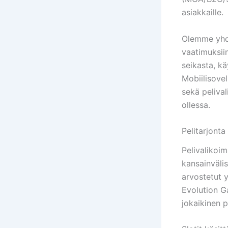
asiakkaille.
Olemme yhd
vaatimuksii
seikasta, kä
Mobiilisove
sekä pelival
ollessa.
Pelitarjonta
Pelivalikoi
kansainväli
arvostetut 
Evolution Ga
jokaikinen p