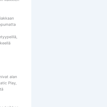
iakkaan
ippumatta
tyypeillä,
keellä
mivat alan
tic Play,
tä