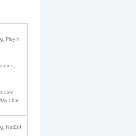
, Play’n
Gaming,
tudios,
lay Live
g, NetEnt