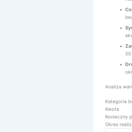
Co
be
Sy
ek
Za
50
Dr
ok
Analiza wa
Kategoria 
Kwota
Konieczny 
Okres realiz