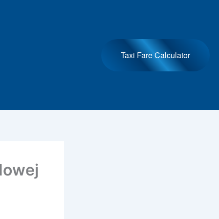
Taxi Fare Calculator
Nowej