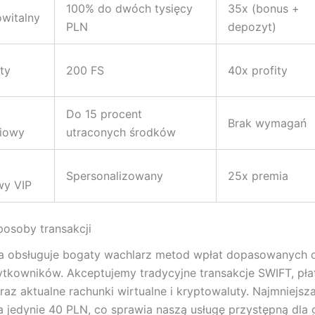
100% do dwóch tysięcy
35x (bonus +
witalny
PLN
depozyt)
ty
200 FS
40x profity
k
Do 15 procent
Brak wymagań
iowy
utraconych środków
Spersonalizowany
25x premia
wy VIP
osoby transakcji
ma obsługuje bogaty wachlarz metod wpłat dopasowanych 
ytkowników. Akceptujemy tradycyjne transakcje SWIFT, pła
az aktualne rachunki wirtualne i kryptowaluty. Najmniejsz
a jedynie 40 PLN, co sprawia naszą usługę przystępną dla 