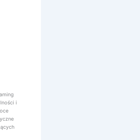
Gaming
lności i
soce
tyczne
jących