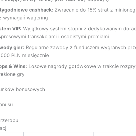
tygodniowe cashback:
Zwracanie do 15% strat z minioneg
z wymagań wagering
stem VIP:
Wyjątkowy system stopni z dedykowanym dorad
spresowymi transakcjami i osobistymi premiami
wody gier:
Regularne zawody z funduszem wygranych prz
 000 PLN miesięcznie
ops & Wins:
Losowe nagrody gotówkowe w trakcie rozgry
reślone gry
runków bonusowych
bonusu
przerobu
acji