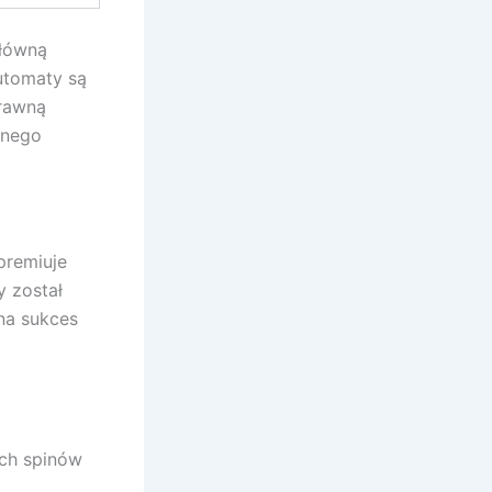
główną
utomaty są
rawną
bnego
premiuje
y został
na sukces
ch spinów