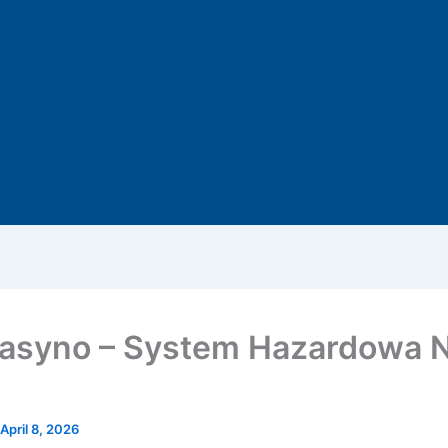
asyno – System Hazardowa 
April 8, 2026