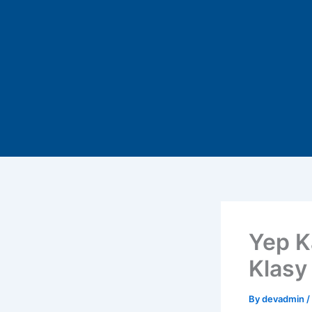
Skip
to
content
Yep K
Klasy
By
devadmin
/