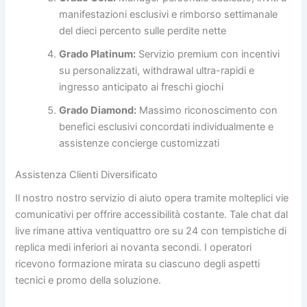
manifestazioni esclusivi e rimborso settimanale
del dieci percento sulle perdite nette
Grado Platinum:
Servizio premium con incentivi
su personalizzati, withdrawal ultra-rapidi e
ingresso anticipato ai freschi giochi
Grado Diamond:
Massimo riconoscimento con
benefici esclusivi concordati individualmente e
assistenze concierge customizzati
Assistenza Clienti Diversificato
Il nostro nostro servizio di aiuto opera tramite molteplici vie
comunicativi per offrire accessibilità costante. Tale chat dal
live rimane attiva ventiquattro ore su 24 con tempistiche di
replica medi inferiori ai novanta secondi. I operatori
ricevono formazione mirata su ciascuno degli aspetti
tecnici e promo della soluzione.