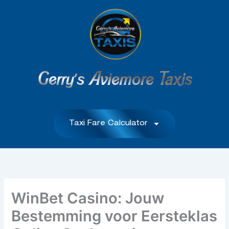
Skip
to
content
Gerry's Aviemore Taxis
Taxi Fare Calculator
WinBet Casino: Jouw
Bestemming voor Eersteklas