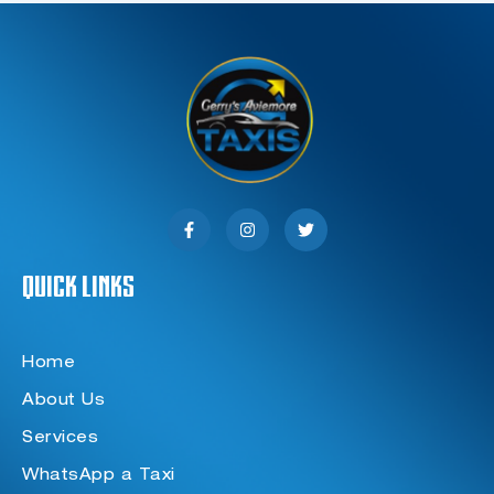
F
I
T
a
n
w
c
s
i
e
t
t
Quick Links
b
a
t
o
g
e
o
r
r
k
a
-
m
f
Home
About Us
Services
WhatsApp a Taxi