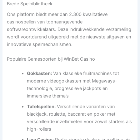
Brede Spelbibliotheek
Ons platform biedt meer dan 2.300 kwalitatieve
casinospellen van toonaangevende
softwareontwikkelaars. Deze indrukwekkende verzameling
wordt voortdurend uitgebreid met de nieuwste uitgaven en
innovatieve spelmechanismen.
Populaire Gamesoorten bij WinBet Casino
Gokkasten:
Van klassieke fruitmachines tot
moderne videogokkasten met Megaways-
technologie, progressieve jackpots en
immersieve thema’s
Tafelspellen:
Verschillende varianten van
blackjack, roulette, baccarat en poker met
verschillende inzetlimieten voor zowel starters als
high-rollers
Live Casino:
Professionele dealers in realtime via