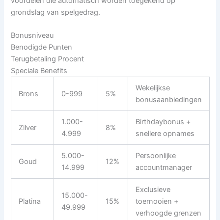
voordelen die automatisch worden toegekend op
grondslag van spelgedrag.
Bonusniveau
Benodigde Punten
Terugbetaling Procent
Speciale Benefits
Wekelijkse
Brons
0-999
5%
bonusaanbiedingen
1.000-
Birthdaybonus +
Zilver
8%
4.999
snellere opnames
5.000-
Persoonlijke
Goud
12%
14.999
accountmanager
Exclusieve
15.000-
Platina
15%
toernooien +
49.999
verhoogde grenzen