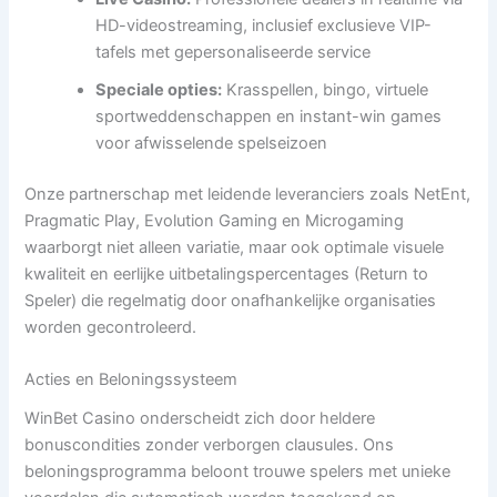
HD-videostreaming, inclusief exclusieve VIP-
tafels met gepersonaliseerde service
Speciale opties:
Krasspellen, bingo, virtuele
sportweddenschappen en instant-win games
voor afwisselende spelseizoen
Onze partnerschap met leidende leveranciers zoals NetEnt,
Pragmatic Play, Evolution Gaming en Microgaming
waarborgt niet alleen variatie, maar ook optimale visuele
kwaliteit en eerlijke uitbetalingspercentages (Return to
Speler) die regelmatig door onafhankelijke organisaties
worden gecontroleerd.
Acties en Beloningssysteem
WinBet Casino onderscheidt zich door heldere
bonuscondities zonder verborgen clausules. Ons
beloningsprogramma beloont trouwe spelers met unieke