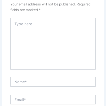
Your email address will not be published.
Required
fields are marked
*
Type
here..
Name*
Email*