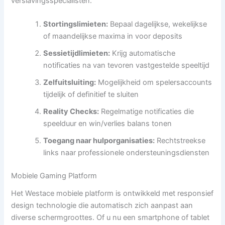
verslavingsspecialisten.
Stortingslimieten:
Bepaal dagelijkse, wekelijkse
of maandelijkse maxima in voor deposits
Sessietijdlimieten:
Krijg automatische
notificaties na van tevoren vastgestelde speeltijd
Zelfuitsluiting:
Mogelijkheid om spelersaccounts
tijdelijk of definitief te sluiten
Reality Checks:
Regelmatige notificaties die
speelduur en win/verlies balans tonen
Toegang naar hulporganisaties:
Rechtstreekse
links naar professionele ondersteuningsdiensten
Mobiele Gaming Platform
Het Westace mobiele platform is ontwikkeld met responsief
design technologie die automatisch zich aanpast aan
diverse schermgroottes. Of u nu een smartphone of tablet