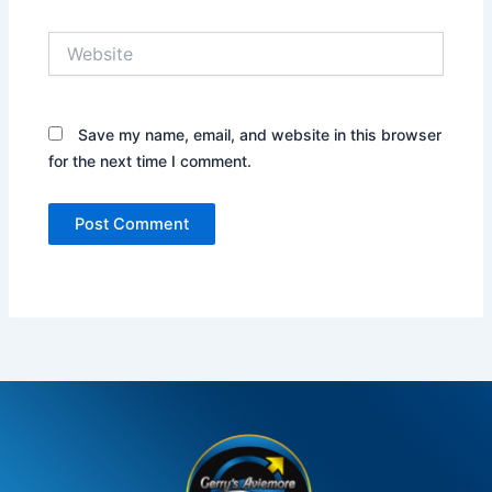
Website
Save my name, email, and website in this browser
for the next time I comment.