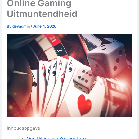
Online Gaming
Uitmuntendheid
By
devadmin
/
June 4, 2026
Inhoudsopgave
Ons Uitvoerige Spelportfolio