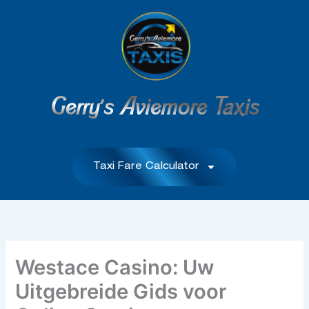
Skip
to
content
Gerry's Aviemore Taxis
Taxi Fare Calculator
Westace Casino: Uw
Uitgebreide Gids voor