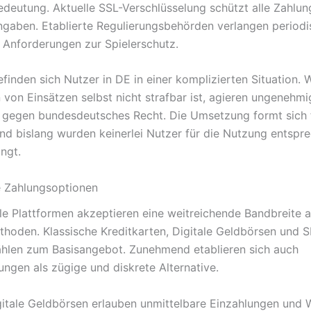
deutung. Aktuelle SSL-Verschlüsselung schützt alle Zahlu
ngaben. Etablierte Regulierungsbehörden verlangen periodi
 Anforderungen zur Spielerschutz.
efinden sich Nutzer in DE in einer komplizierten Situation.
 von Einsätzen selbst nicht strafbar ist, agieren ungenehmi
 gegen bundesdeutsches Recht. Die Umsetzung formt sich f
und bislang wurden keinerlei Nutzer für die Nutzung entspr
ngt.
 Zahlungsoptionen
ale Plattformen akzeptieren eine weitreichende Bandbreite 
hoden. Klassische Kreditkarten, Digitale Geldbörsen und 
ählen zum Basisangebot. Zunehmend etablieren sich auch
ngen als zügige und diskrete Alternative.
gitale Geldbörsen erlauben unmittelbare Einzahlungen und 