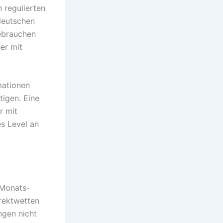
 regulierten
deutschen
ebrauchen
er mit
mationen
tigen. Eine
r mit
es Level an
 Monats-
rektwetten
ngen nicht