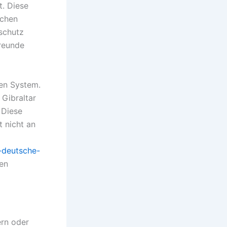
t. Diese
ichen
schutz
freunde
den System.
Gibraltar
 Diese
t nicht an
-deutsche-
ven
rn oder