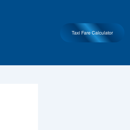
Taxi Fare Calculator