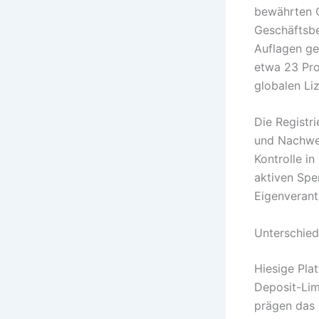
bewährten O
Geschäftsbe
Auflagen g
etwa 23 Pro
globalen Li
Die Registr
und Nachwei
Kontrolle i
aktiven Sper
Eigenveran
Unterschied
Hiesige Pla
Deposit-Lim
prägen das 