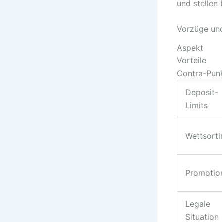
und stellen
Vorzüge und
Aspekt
Vorteile
Contra-Pun
Deposit-
Limits
Wettsort
Promotio
Legale
Situation