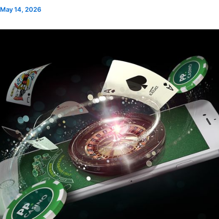
May 14, 2026