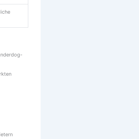
liche
Underdog-
rkten
ietern