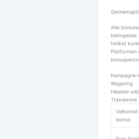
Gennemspils
Alle bonus
betingelser
hvilket kon
Platformen 
bonusperiod
Kampagne-
Wagering
Højeste udb
Tidsramme
Velkomst
bonus
Free Spin