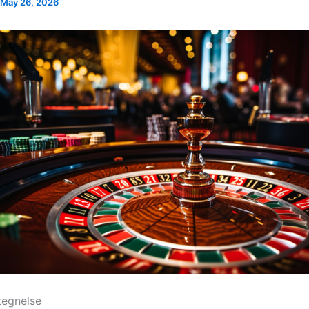
May 26, 2026
tegnelse