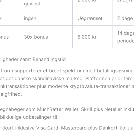
gevinst
k
ingen
Uegrænset
7 dage
14 dag
onus
30x bonus
5.000 kr.
period
ligheder samt Behandlingstid
latform supporterer et bredt spektrum med betalingsløsning
t det danske skandinaviske marked. Platformen prioriterer
anktransaktioner plus moderne kryptovaluta-transaktioner 
algfrihed.
tegnebøger som MuchBetter Wallet, Skrill plus Neteller ink
blikkelige udbetalinger til
nkkort inklusive Visa Card, Mastercard plus Dankort-kort 