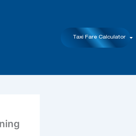
Taxi Fare Calculator
dning