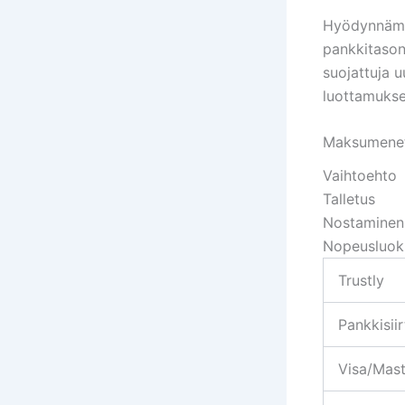
Hyödynnämme
pankkitason 
suojattuja u
luottamuksell
Maksumenete
Vaihtoehto
Talletus
Nostaminen
Nopeusluok
Trustly
Pankkisii
Visa/Mas