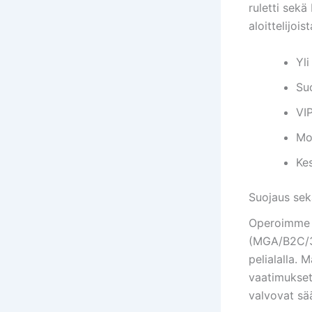
ruletti sekä
aloittelijoi
Yli
Su
VIP
Mo
Ke
Suojaus se
Operoimme M
(MGA/B2C/39
pelialalla. 
vaatimukset
valvovat sä