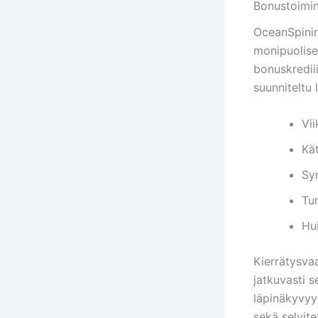
Bonustoimin
OceanSpinin
monipuolises
bonuskrediii
suunniteltu 
Vii
Kät
Syn
Tur
Hui
Kierrätysva
jatkuvasti 
läpinäkyvyy
sekä selvitet