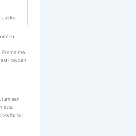
mpakko
voimen
a. Emme me
vasti täyden
utumisen,
n että
kkeita tai