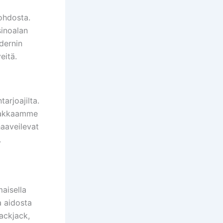
ohdosta.
sinoalan
dernin
eitä.
tarjoajilta.
siakkaamme
aaveilevat
.
aisella
a aidosta
ackjack,