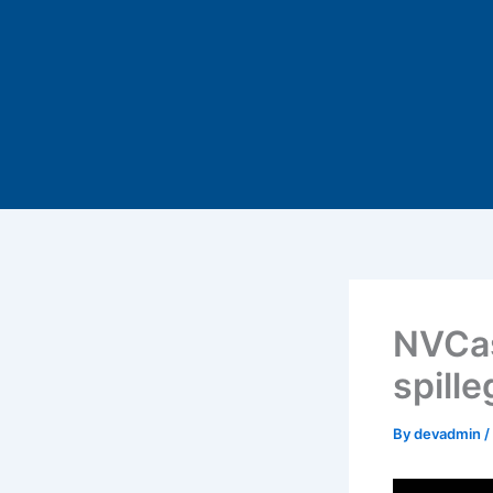
Skip
to
content
NVCas
spill
By
devadmin
/