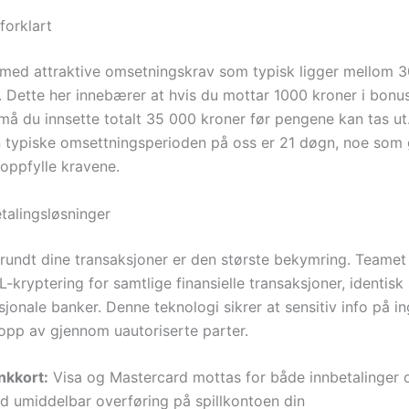
forklart
 med attraktive omsetningskrav som typisk ligger mellom 
 Dette her innebærer at hvis du mottar 1000 kroner i bon
må du innsette totalt 35 000 kroner før pengene kan tas ut.
 typiske omsettningsperioden på oss er 21 døgn, noe som 
å oppfylle kravene.
etalingsløsninger
rundt dine transaksjoner er den største bekymring. Teame
-kryptering for samtlige finansielle transaksjoner, identisk
sjonale banker. Denne teknologi sikrer at sensitiv info på i
opp av gjennom uautoriserte parter.
nkkort:
Visa og Mastercard mottas for både innbetalinger o
d umiddelbar overføring på spillkontoen din