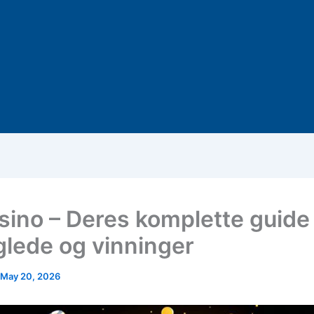
ino – Deres komplette guide t
eglede og vinninger
May 20, 2026