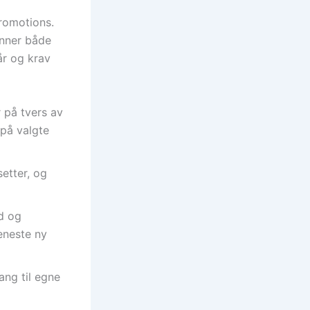
romotions.
ønner både
kår og krav
 på tvers av
 på valgte
etter, og
d og
eneste ny
ang til egne