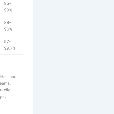
95-
99%
88-
96%
97-
99.7%
 Her inne
reams.
rkelig
er.