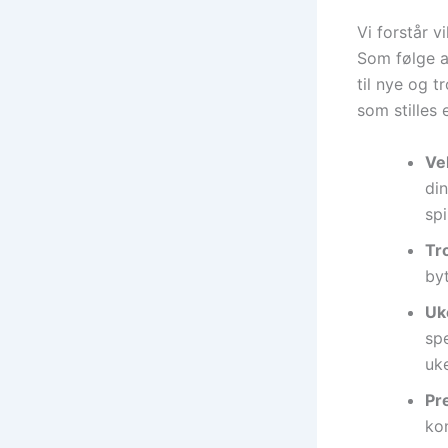
Vi forstår 
Som følge a
til nye og t
som stilles 
Ve
di
sp
Tr
byt
Uk
spe
uk
Pr
ko