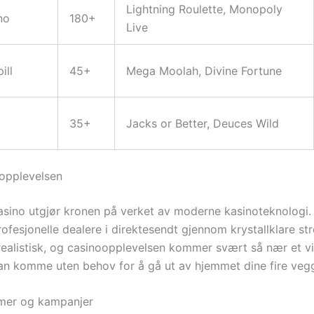
Lightning Roulette, Monopoly
no
180+
Live
ill
45+
Mega Moolah, Divine Fortune
35+
Jacks or Better, Deuces Wild
-opplevelsen
casino utgjør kronen på verket av moderne kasinoteknologi.
rofesjonelle dealere i direktesendt gjennom krystallklare st
 realistisk, og casinoopplevelsen kommer svært så nær et vi
an komme uten behov for å gå ut av hjemmet dine fire vegg
mer og kampanjer