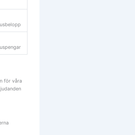
usbelopp
uspengar
n för våra
bjudanden
erna