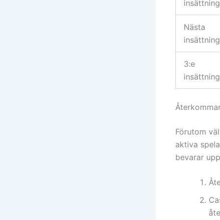
insättnin
Nästa
insättnin
3:e
insättnin
Återkomman
Förutom väl
aktiva spel
bevarar upp
Åt
Ca
åt