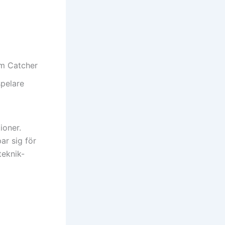
am Catcher
spelare
ioner.
ar sig för
teknik-