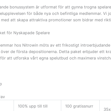
ande bonussystem är utformat för att gynna trogna spelar
pelupplevelsen för både nya och befintliga medlemmar. Vi j
 med att skapa attraktiva promotioner som bidrar med rikti
ket för Nyskapade Spelare
emmar hos Nitrowin möts av ett frikostigt introerbjudand
 över de första depositionerna. Detta paket erbjuder ett kraf
l för att utforska vårt egna spelutbud och maximera vinstc
p
rav
100% upp till till
100 gratissnurr
35x