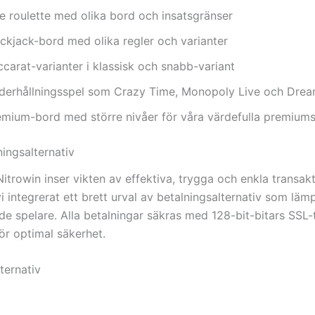
ve roulette med olika bord och insatsgränser
ackjack-bord med olika regler och varianter
carat-varianter i klassisk och snabb-variant
derhållningsspel som Crazy Time, Monopoly Live och Dre
emium-bord med större nivåer för våra värdefulla premium
ingsalternativ
trowin inser vikten av effektiva, trygga och enkla transakt
i integrerat ett brett urval av betalningsalternativ som lämp
de spelare. Alla betalningar säkras med 128-bit-bitars SSL-
ör optimal säkerhet.
ternativ