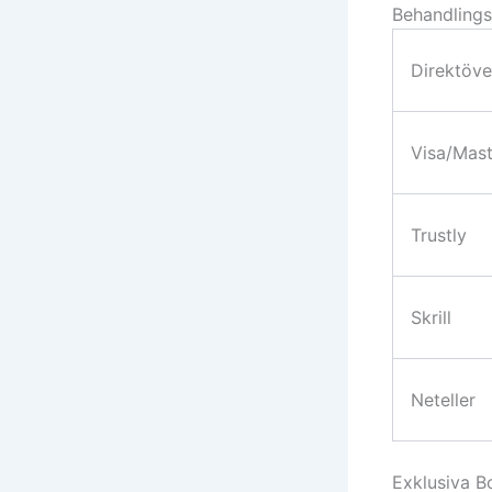
Behandlings
Direktöve
Visa/Mas
Trustly
Skrill
Neteller
Exklusiva 