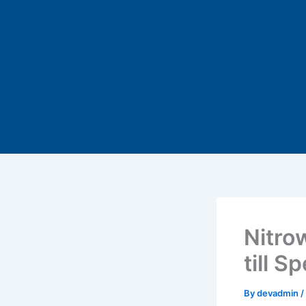
Skip
to
content
Nitro
till S
By
devadmin
/