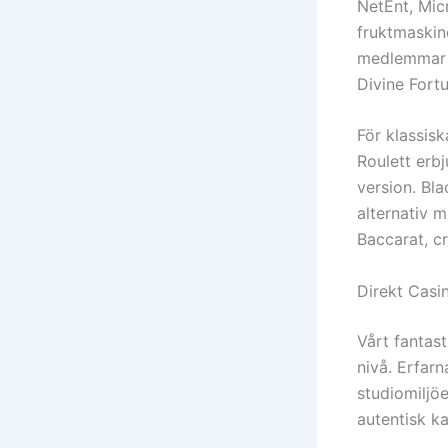
NetEnt, Mic
fruktmaskin
medlemmar h
Divine Fortu
För klassisk
Roulett erbj
version. Bla
alternativ 
Baccarat, c
Direkt Casi
Vårt fantast
nivå. Erfarn
studiomiljö
autentisk ka