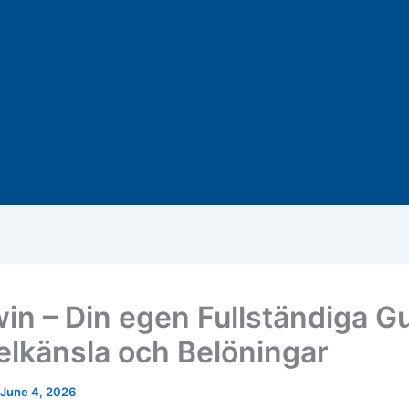
win – Din egen Fullständiga G
pelkänsla och Belöningar
June 4, 2026