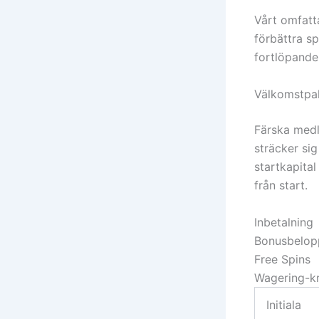
Vårt omfatt
förbättra s
fortlöpande
Välkomstpa
Färska medl
sträcker sig
startkapita
från start.
Inbetalning
Bonusbelop
Free Spins
Wagering-k
Initiala