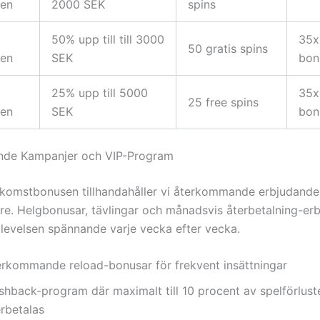
gen
2000 SEK
spins
50% upp till till 3000
35x
50 gratis spins
gen
SEK
bon
25% upp till 5000
35x
25 free spins
gen
SEK
bon
de Kampanjer och VIP-Program
komstbonusen tillhandahåller vi återkommande erbjudande
are. Helgbonusar, tävlingar och månadsvis återbetalning-er
levelsen spännande varje vecka efter vecka.
erkommande reload-bonusar för frekvent insättningar
shback-program där maximalt till 10 procent av spelförlust
erbetalas