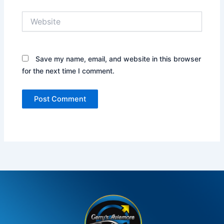
Website
Save my name, email, and website in this browser
for the next time I comment.