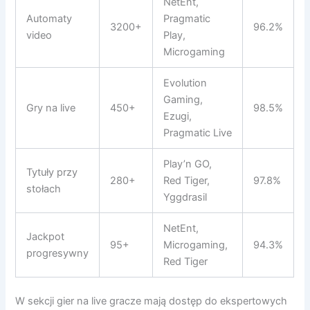
NetEnt,
Automaty
Pragmatic
3200+
96.2%
video
Play,
Microgaming
Evolution
Gaming,
Gry na live
450+
98.5%
Ezugi,
Pragmatic Live
Play’n GO,
Tytuły przy
280+
Red Tiger,
97.8%
stołach
Yggdrasil
NetEnt,
Jackpot
95+
Microgaming,
94.3%
progresywny
Red Tiger
W sekcji gier na live gracze mają dostęp do ekspertowych