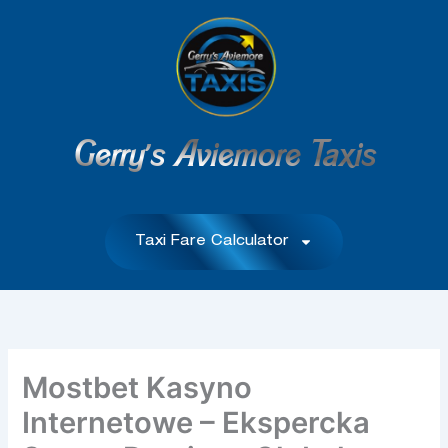
Skip
to
content
Gerry's Aviemore Taxis
Taxi Fare Calculator
Mostbet Kasyno
Internetowe – Ekspercka