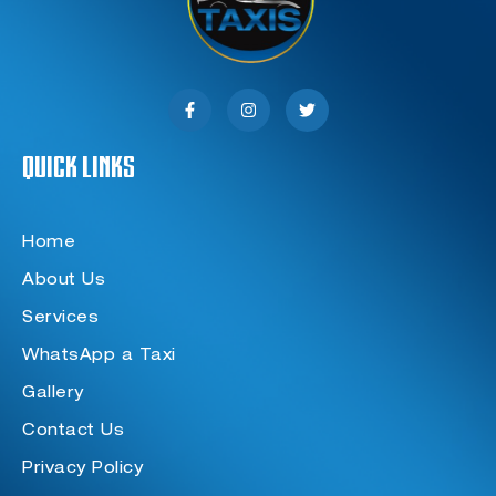
F
I
T
a
n
w
c
s
i
e
t
t
Quick Links
b
a
t
o
g
e
o
r
r
k
a
-
m
f
Home
About Us
Services
WhatsApp a Taxi
Gallery
Contact Us
Privacy Policy