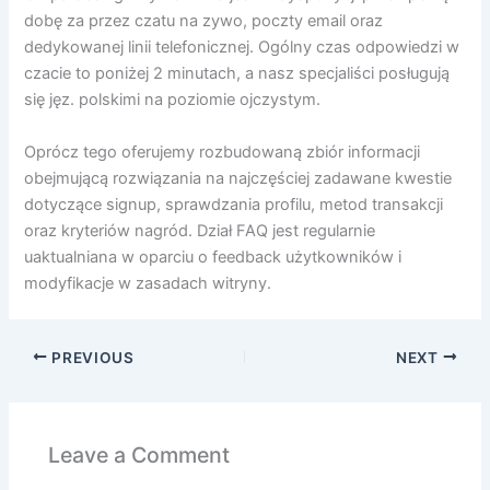
dobę za przez czatu na zywo, poczty email oraz
dedykowanej linii telefonicznej. Ogólny czas odpowiedzi w
czacie to poniżej 2 minutach, a nasz specjaliści posługują
się jęz. polskimi na poziomie ojczystym.
Oprócz tego oferujemy rozbudowaną zbiór informacji
obejmującą rozwiązania na najczęściej zadawane kwestie
dotyczące signup, sprawdzania profilu, metod transakcji
oraz kryteriów nagród. Dział FAQ jest regularnie
uaktualniana w oparciu o feedback użytkowników i
modyfikacje w zasadach witryny.
PREVIOUS
NEXT
Leave a Comment