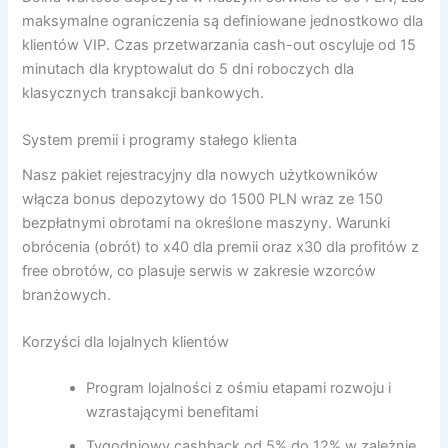
maksymalne ograniczenia są definiowane jednostkowo dla
klientów VIP. Czas przetwarzania cash-out oscyluje od 15
minutach dla kryptowalut do 5 dni roboczych dla
klasycznych transakcji bankowych.
System premii i programy stałego klienta
Nasz pakiet rejestracyjny dla nowych użytkowników
włącza bonus depozytowy do 1500 PLN wraz ze 150
bezpłatnymi obrotami na określone maszyny. Warunki
obrócenia (obrót) to x40 dla premii oraz x30 dla profitów z
free obrotów, co plasuje serwis w zakresie wzorców
branżowych.
Korzyści dla lojalnych klientów
Program lojalności z ośmiu etapami rozwoju i
wzrastającymi benefitami
Tygodniowy cashback od 5% do 12% w zależnie