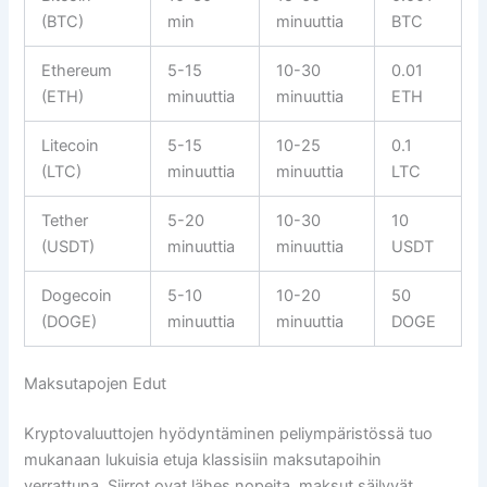
(BTC)
min
minuuttia
BTC
Ethereum
5-15
10-30
0.01
(ETH)
minuuttia
minuuttia
ETH
Litecoin
5-15
10-25
0.1
(LTC)
minuuttia
minuuttia
LTC
Tether
5-20
10-30
10
(USDT)
minuuttia
minuuttia
USDT
Dogecoin
5-10
10-20
50
(DOGE)
minuuttia
minuuttia
DOGE
Maksutapojen Edut
Kryptovaluuttojen hyödyntäminen peliympäristössä tuo
mukanaan lukuisia etuja klassisiin maksutapoihin
verrattuna. Siirrot ovat lähes nopeita, maksut säilyvät