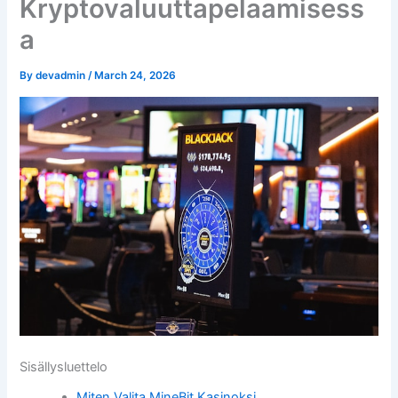
Kryptovaluuttapelaamisess
a
By
devadmin
/
March 24, 2026
Sisällysluettelo
Miten Valita MineBit Kasinoksi