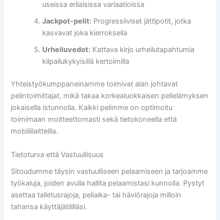
useissa erilaisissa variaatioissa
Jackpot-pelit:
Progressiiviset jättipotit, jotka
kasvavat joka kierroksella
Urheiluvedot:
Kattava kirjo urheilutapahtumia
kilpailukykyisillä kertoimilla
Yhteistyökumppaneinamme toimivat alan johtavat
pelintoimittajat, mikä takaa korkealuokkaisen pelielämyksen
jokaisella istunnolla. Kaikki pelimme on optimoitu
toimimaan moitteettomasti sekä tietokoneella että
mobiililaitteilla.
Tietoturva että Vastuullisuus
Sitoudumme täysin vastuulliseen pelaamiseen ja tarjoamme
työkaluja, joiden avulla hallita pelaamistasi kunnolla. Pystyt
asettaa talletusrajoja, peliaika- tai häviörajoja milloin
tahansa käyttäjätililläsi.