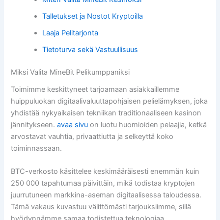
Talletukset ja Nostot Kryptoilla
Laaja Pelitarjonta
Tietoturva sekä Vastuullisuus
Miksi Valita MineBit Pelikumppaniksi
Toimimme keskittyneet tarjoamaan asiakkaillemme
huippuluokan digitaalivaluuttapohjaisen pelielämyksen, joka
yhdistää nykyaikaisen tekniikan traditionaaliseen kasinon
jännitykseen.
avaa sivu
on luotu huomioiden pelaajia, ketkä
arvostavat vauhtia, privaattiutta ja selkeyttä koko
toiminnassaan.
BTC-verkosto käsittelee keskimääräisesti enemmän kuin
250 000 tapahtumaa päivittäin, mikä todistaa kryptojen
juurrutuneen markkina-aseman digitaalisessa taloudessa.
Tämä vakaus kuvastuu välittömästi tarjouksiimme, sillä
hyödynnämme samaa todistettua teknologiaa