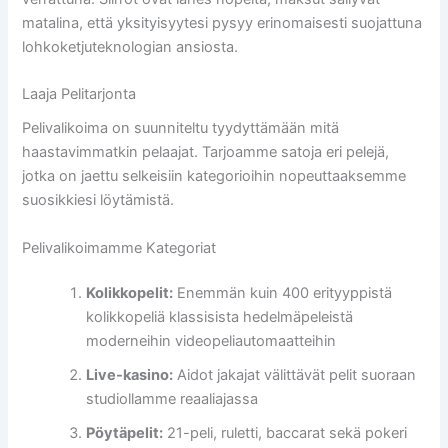
matalina, että yksityisyytesi pysyy erinomaisesti suojattuna
lohkoketjuteknologian ansiosta.
Laaja Pelitarjonta
Pelivalikoima on suunniteltu tyydyttämään mitä
haastavimmatkin pelaajat. Tarjoamme satoja eri pelejä,
jotka on jaettu selkeisiin kategorioihin nopeuttaaksemme
suosikkiesi löytämistä.
Pelivalikoimamme Kategoriat
Kolikkopelit:
Enemmän kuin 400 erityyppistä
kolikkopeliä klassisista hedelmäpeleistä
moderneihin videopeliautomaatteihin
Live-kasino:
Aidot jakajat välittävät pelit suoraan
studiollamme reaaliajassa
Pöytäpelit:
21-peli, ruletti, baccarat sekä pokeri