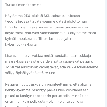
Turvatoimenpiteemme
Käytämme 256-bittistä SSL-salausta kaikessa
tiedonsiirrossa turvataksemme datasi ehdottoman
turvallisuuden. Kaksivaiheinen tunnistautuminen on
käytössäsi lisäturvan varmistamiseksi. Säilytämme rahat
kylmälompakossa offline-tilassa suojaten ne
kyberhyökkäyksiltä.
Lisenssimme velvoittaa meitä noudattamaan tiukkoja
määräyksiä sekä standardeja, jotka suojelevat pelaajia.
Toistuvat auditoinnit varmistavat, että kaikki toimintamme
säilyy läpinäkyvänä että reiluna.
Pelaajien tyytyväisyys on prioriteettimme, että alituinen
kehitystyömme keskittyy palveluiden kehittämiseen
pelaajilta kerätyn feedbackin perusteella. MineBit on
enemmän kuin pelialusta – olemme yhteisö, joka