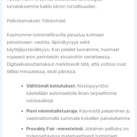
turvataksemme kaikki siirron turvallisuuden.
Pelikokemuksen Ydinkohdat
Kasinomme toimintafilosofia perustuu kolmeen
peruskiveen: vauhtia, läpinäkyvyys sekä
käyttäjäystävällisyys. Kun pelailet luonamme, huomaat
nopeasti eron perinteisiin sivustoihin verrattaessa.
Digitaalivaluuttamaksut merkitsevät tätä, että voittosi ovat
tililläsi minuuteissa, eivät päivissä.
Välittömät kotiutukset:
Nostopyyntösi
käsitellään automaatiolla ilman tarpeettomia
odotusaikoja
Pieni minimitalletusraja:
Käynnistä pelaaminen jo
vaatimattomalla summalla kokeillen palveluitamme
Provably Fair -menetelmä:
Jokainen pelitulos on
todennettavissa matemaattisesti turmistaen