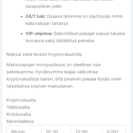
tasapuolisen pelin
24/7 tuki:
Osaava tiimimme on käytössäsi mihin
kellonaikaan tahansa
VIP-ohjelma:
Säännölliset pelaajat saavat lukuisia
bonuksia sekä räätälöityä palvelua
Maksut sekä Nostot Kryptovaluutoilla
Maksutapojen monipuolisuus on oleellinen osa
palveluamme. Hyväksymme laajaa valikoimaa
kryptovaluuttoja taaten, että jokainen pelaaja löytää omiin
tarpeisiinsa sopivan maksutavan.
Kryptovaluutta
Talletusaika
Kotiutusaika
Minimitalletus
Bitcoin
10-30
15-60
0.001