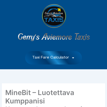
Skip
to
content
Gerry's Aviemore Taxis
Taxi Fare Calculator
MineBit – Luotettava
Kumppanisi