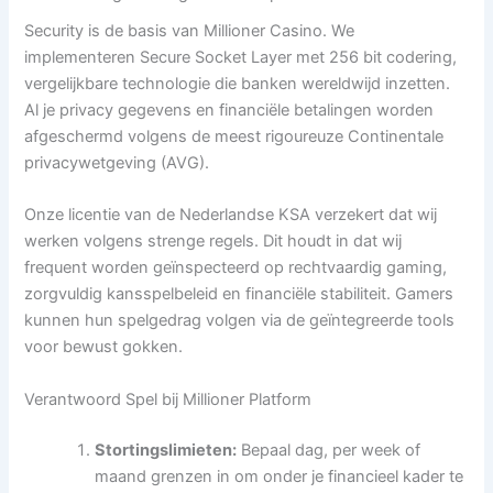
Security is de basis van Millioner Casino. We
implementeren Secure Socket Layer met 256 bit codering,
vergelijkbare technologie die banken wereldwijd inzetten.
Al je privacy gegevens en financiële betalingen worden
afgeschermd volgens de meest rigoureuze Continentale
privacywetgeving (AVG).
Onze licentie van de Nederlandse KSA verzekert dat wij
werken volgens strenge regels. Dit houdt in dat wij
frequent worden geïnspecteerd op rechtvaardig gaming,
zorgvuldig kansspelbeleid en financiële stabiliteit. Gamers
kunnen hun spelgedrag volgen via de geïntegreerde tools
voor bewust gokken.
Verantwoord Spel bij Millioner Platform
Stortingslimieten:
Bepaal dag, per week of
maand grenzen in om onder je financieel kader te