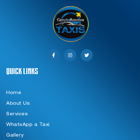
F
I
T
a
n
w
c
s
i
e
t
t
Quick Links
b
a
t
o
g
e
o
r
r
k
a
-
m
f
Home
About Us
Services
WhatsApp a Taxi
Gallery