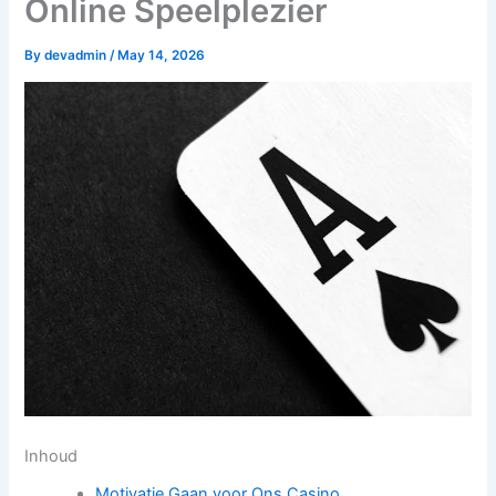
Online Speelplezier
By
devadmin
/
May 14, 2026
Inhoud
Motivatie Gaan voor Ons Casino