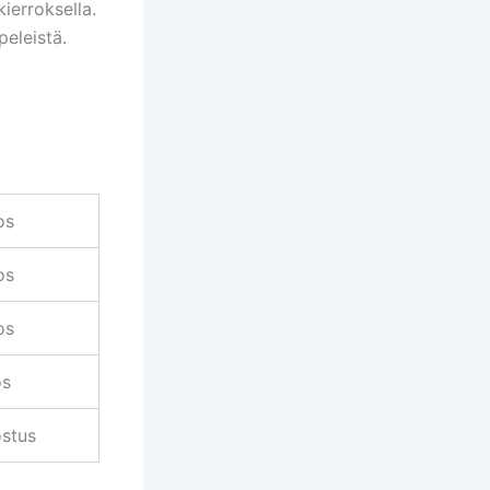
kierroksella.
peleistä.
os
os
os
os
stus