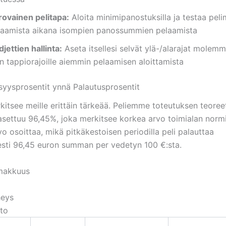
rovainen pelitapa:
Aloita minimipanostuksilla ja testaa pel
laamista aikana isompien panossummien pelaamista
jettien hallinta:
Aseta itsellesi selvät ylä-/alarajat molemmil
n tappiorajoille aiemmin pelaamisen aloittamista
yysprosentit ynnä Palautusprosentit
kitsee meille erittäin tärkeää. Peliemme toteutuksen teoree
asettuu 96,45%, joka merkitsee korkea arvo toimialan nor
vo osoittaa, mikä pitkäkestoisen periodilla peli palauttaa
esti 96,45 euron summan per vedetyn 100 €:sta.
imakkuus
heys
to