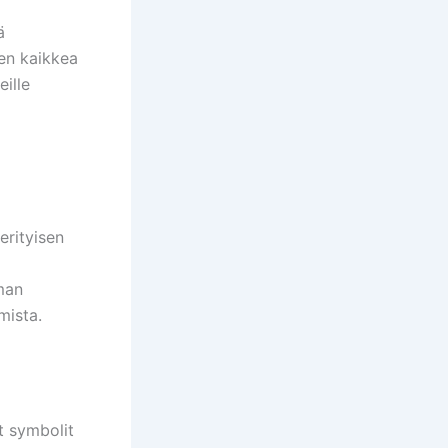
ä
en kaikkea
eille
erityisen
man
mista.
t symbolit