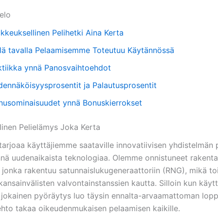
telo
kkeuksellinen Pelihetki Aina Kerta
llä tavalla Pelaamisemme Toteutuu Käytännössä
ktiikka ynnä Panosvaihtoehdot
dennäköisyysprosentit ja Palautusprosentit
nusominaisuudet ynnä Bonuskierrokset
linen Pelielämys Joka Kerta
arjoaa käyttäjiemme saataville innovatiivisen yhdistelmän p
nnä uudenaikaista teknologiaa. Olemme onnistuneet rakent
, jonka rakentuu satunnaislukugeneraattoriin (RNG), mikä to
ansainvälisten valvontainstanssien kautta. Silloin kun käytt
, jokainen pyöräytys luo täysin ennalta-arvaamattoman lopp
ehto takaa oikeudenmukaisen pelaamisen kaikille.