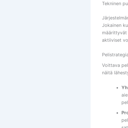
Tekninen pu
Järjestelmä
Jokainen ku
määrittyvät
aktiiviset v
Pelistrateg
Voittava pe
näitä lähes
Yh
ai
pel
Pr
pel
sa