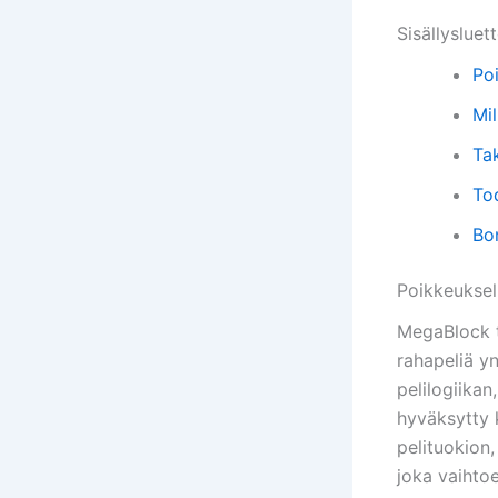
Sisällysluet
Poi
Mi
Ta
To
Bo
Poikkeuksel
MegaBlock t
rahapeliä y
pelilogiikan
hyväksytty k
pelituokion
joka vaihto