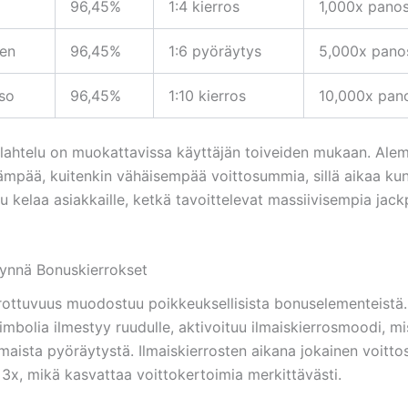
96,45%
1:4 kierros
1,000x pano
nen
96,45%
1:6 pyöräytys
5,000x pano
so
96,45%
1:10 kierros
10,000x pan
lahtelu on muokattavissa käyttäjän toiveiden mukaan. Alem
eämpää, kuitenkin vähäisempää voittosummia, sillä aikaa ku
lu kelaa asiakkaille, ketkä tavoittelevat massiivisempia jack
t ynnä Bonuskierrokset
ottuvuus muodostuu poikkeuksellisista bonuselementeistä. 
mbolia ilmestyy ruudulle, aktivoituu ilmaiskierrosmoodi, mi
ilmaista pyöräytystä. Ilmaiskierrosten aikana jokainen voit
 3x, mikä kasvattaa voittokertoimia merkittävästi.