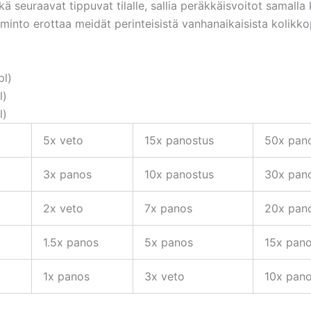
ä seuraavat tippuvat tilalle, sallia peräkkäisvoitot samalla 
iminto erottaa meidät perinteisistä vanhanaikaisista kolikko
pl)
l)
l)
5x veto
15x panostus
50x pan
3x panos
10x panostus
30x pan
2x veto
7x panos
20x pan
1.5x panos
5x panos
15x pan
1x panos
3x veto
10x pano