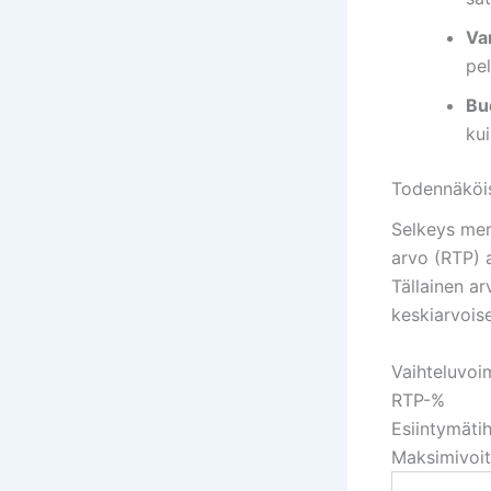
Va
pe
Bud
kui
Todennäköis
Selkeys mer
arvo (RTP) 
Tällainen ar
keskiarvois
Vaihteluvo
RTP-%
Esiintymäti
Maksimivoit