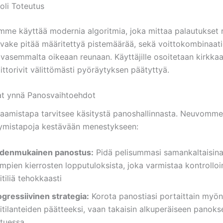
oli Toteutus
mme käyttää modernia algoritmia, joka mittaa palautukset r
vake pitää määritettyä pistemäärää, sekä voittokombinaati
 vasemmalta oikeaan reunaan. Käyttäjille osoitetaan kirkkaa
oittorivit välittömästi pyöräytyksen päätyttyä.
iat ynnä Panosvaihtoehdot
laamistapa tarvitsee käsitystä panoshallinnasta. Neuvomme 
tymistapoja kestävään menestykseen:
denmukainen panostus:
Pidä pelisummasi samankaltaisina
empien kierrosten lopputuloksista, joka varmistaa kontrollo
itiliä tehokkaasti
ogressiivinen strategia:
Korota panostiasi portaittain myön
itilanteiden päätteeksi, vaan takaisin alkuperäiseen panok
ttuessa