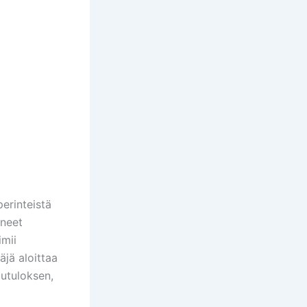
erinteistä
aneet
imii
äjä aloittaa
utuloksen,