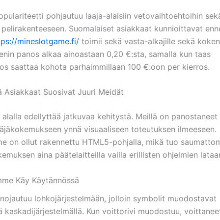
ulariteetti pohjautuu laaja-alaisiin vetovaihtoehtoihin sek
 pelirakenteeseen. Suomalaiset asiakkaat kunnioittavat enn
tps://mineslotgame.fi/
toimii sekä vasta-alkajille sekä koken
Pienin panos alkaa ainoastaan 0,20 €:sta, samalla kun taas
s saattaa kohota parhaimmillaan 100 €:oon per kierros.
ä Asiakkaat Suosivat Juuri Meidät
 alalla edellyttää jatkuvaa kehitystä. Meillä on panostaneet 
täjäkokemukseen ynnä visuaaliseen toteutuksen ilmeeseen.
e on ollut rakennettu HTML5-pohjalla, mikä tuo saumatto
muksen aina päätelaitteilla vailla erillisten ohjelmien lataa
imme Käy Käytännössä
a nojautuu lohkojärjestelmään, jolloin symbolit muodostavat
 kaskadijärjestelmällä. Kun voittorivi muodostuu, voittanee