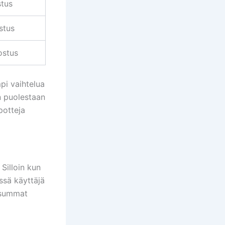
stus
stus
ostus
pi vaihtelua
n puolestaan
potteja
Silloin kun
ssä käyttäjä
tosummat