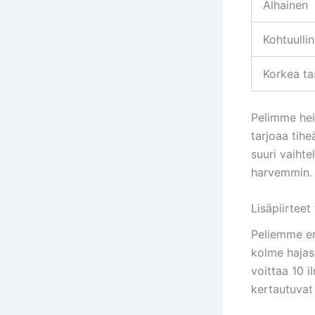
Alhainen
Kohtuulli
Korkea ta
Pelimme hei
tarjoaa tih
suuri vaihte
harvemmin.
Lisäpiirtee
Peliemme er
kolme hajasi
voittaa 10 
kertautuvat