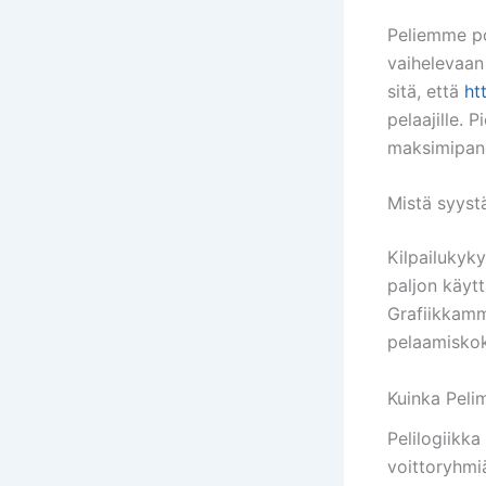
Peliemme pop
vaihelevaan
sitä, että
ht
pelaajille. 
maksimipano
Mistä syyst
Kilpailukyky
paljon käyt
Grafiikkamm
pelaamiskoke
Kuinka Pel
Pelilogiikk
voittoryhmiä