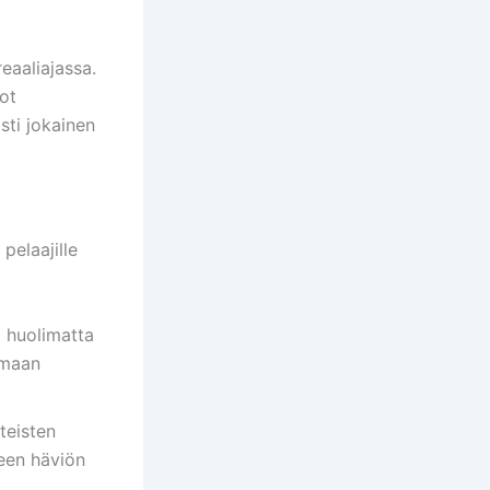
eaaliajassa.
ot
sti jokainen
pelaajille
 huolimatta
imaan
teisten
seen häviön