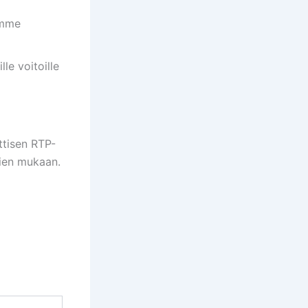
imme
le voitoille
ttisen RTP-
mien mukaan.