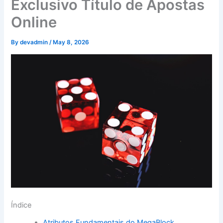
Exclusivo Título de Apostas
Online
By
devadmin
/
May 8, 2026
Índice
Atributos Fundamentais do MegaBlock