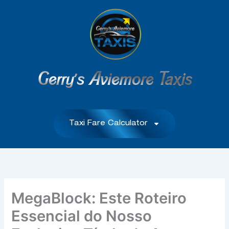
Skip
to
content
Gerry's Aviemore Taxis
Taxi Fare Calculator
MegaBlock: Este Roteiro
Essencial do Nosso