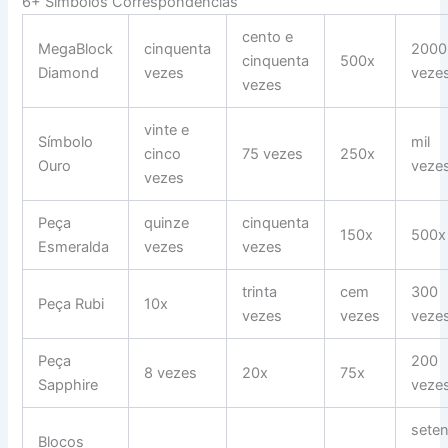
6+ Símbolos Correspondências
cento e
MegaBlock
cinquenta
2000
cinquenta
500x
Diamond
vezes
veze
vezes
vinte e
Símbolo
mil
cinco
75 vezes
250x
Ouro
veze
vezes
Peça
quinze
cinquenta
150x
500x
Esmeralda
vezes
vezes
trinta
cem
300
Peça Rubi
10x
vezes
vezes
veze
Peça
200
8 vezes
20x
75x
Sapphire
veze
seten
Blocos