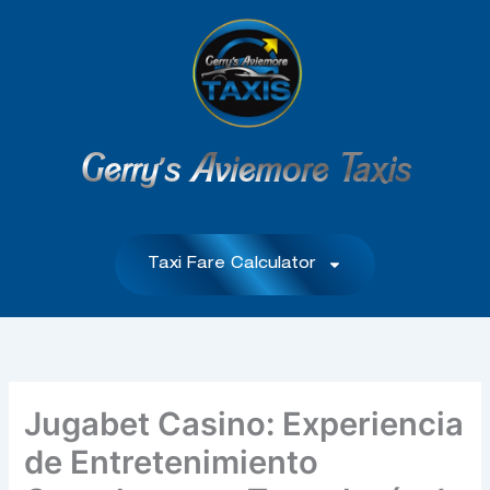
Skip
to
content
Gerry's Aviemore Taxis
Taxi Fare Calculator
Jugabet Casino: Experiencia
de Entretenimiento