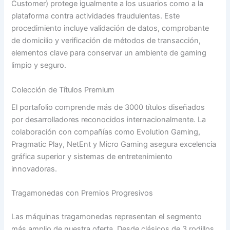
Customer) protege igualmente a los usuarios como a la
plataforma contra actividades fraudulentas. Este
procedimiento incluye validación de datos, comprobante
de domicilio y verificación de métodos de transacción,
elementos clave para conservar un ambiente de gaming
limpio y seguro.
Colección de Títulos Premium
El portafolio comprende más de 3000 títulos diseñados
por desarrolladores reconocidos internacionalmente. La
colaboración con compañías como Evolution Gaming,
Pragmatic Play, NetEnt y Micro Gaming asegura excelencia
gráfica superior y sistemas de entretenimiento
innovadoras.
Tragamonedas con Premios Progresivos
Las máquinas tragamonedas representan el segmento
más amplio de nuestra oferta. Desde clásicos de 3 rodillos