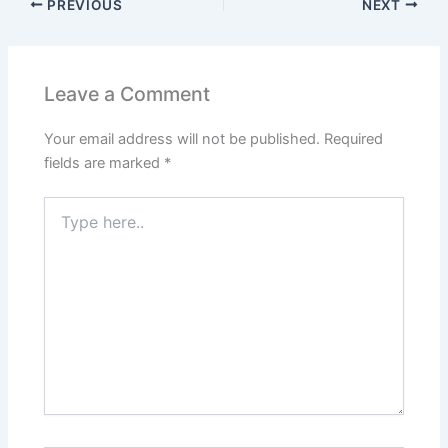
PREVIOUS
NEXT
Leave a Comment
Your email address will not be published.
Required
fields are marked
*
Type
here..