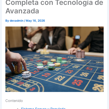
Completa con Tecnología de
Avanzada
By
devadmin
/
May 16, 2026
Contenido
Sistema Segura y Regulada