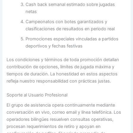
Cash back semanal estimado sobre jugadas
netas
Campeonatos con botes garantizados y
clasificaciones de resultados en periodo real
Promociones especiales vinculadas a partidos
deportivos y fechas festivas
Los condiciones y términos de toda promoción detallan
contribución de opciones, límites de jugada máxima y
tiempos de duración. La honestidad en estos aspectos
refleja nuestro responsabilidad con prácticas justas.
Soporte al Usuario Profesional
El grupo de asistencia opera continuamente mediante
conversación en vivo, correo email y línea telefónica. Los
operadores bilingües resuelven consultas operativas,
procesan requerimientos de retiro y apoyan en