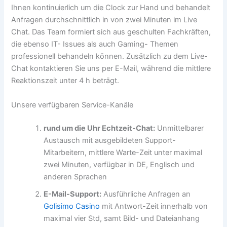
Ihnen kontinuierlich um die Clock zur Hand und behandelt
Anfragen durchschnittlich in von zwei Minuten im Live
Chat. Das Team formiert sich aus geschulten Fachkräften,
die ebenso IT- Issues als auch Gaming- Themen
professionell behandeln können. Zusätzlich zu dem Live-
Chat kontaktieren Sie uns per E-Mail, während die mittlere
Reaktionszeit unter 4 h beträgt.
Unsere verfügbaren Service-Kanäle
rund um die Uhr Echtzeit-Chat:
Unmittelbarer
Austausch mit ausgebildeten Support-
Mitarbeitern, mittlere Warte-Zeit unter maximal
zwei Minuten, verfügbar in DE, Englisch und
anderen Sprachen
E-Mail-Support:
Ausführliche Anfragen an
Golisimo Casino
mit Antwort-Zeit innerhalb von
maximal vier Std, samt Bild- und Dateianhang