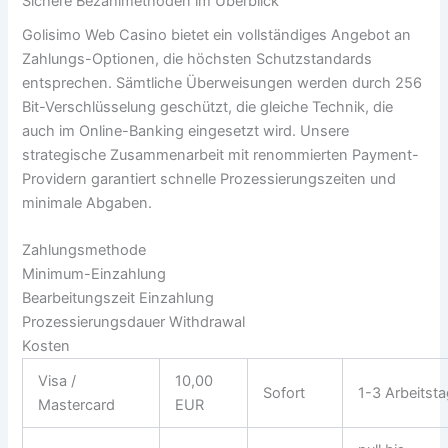
Sichere Bezahlmethoden im Überblick
Golisimo Web Casino bietet ein vollständiges Angebot an
Zahlungs-Optionen, die höchsten Schutzstandards
entsprechen. Sämtliche Überweisungen werden durch 256
Bit-Verschlüsselung geschützt, die gleiche Technik, die
auch im Online-Banking eingesetzt wird. Unsere
strategische Zusammenarbeit mit renommierten Payment-
Providern garantiert schnelle Prozessierungszeiten und
minimale Abgaben.
Zahlungsmethode
Minimum-Einzahlung
Bearbeitungszeit Einzahlung
Prozessierungsdauer Withdrawal
Kosten
Visa /
10,00
Sofort
1-3 Arbeitst
Mastercard
EUR