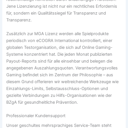
Jene Lizenzierung ist nicht nur ein rechtliches Erfordernis
für, sondern ein Qualitätssiegel für Transparenz und
Transparenz.
Zusätzlich zur MGA Lizenz werden alle Spielprodukte
periodisch von eCOGRA International kontrolliert, einer
globalen Testorganisation, die sich auf Online Gaming-
Systeme konzentriert hat. Die jeden Monat publizierten
Payout-Reports sind für alle einsehbar und belegen die
angegebenen Auszahlungsquoten. Verantwortungsvolles
Gaming befindet sich im Zentrum der Philosophie – aus
diesem Grund offerieren wir weitreichende Werkzeuge wie
Einzahlungs-Limits, Selbstausschluss-Optionen und
gezielte Verbindungen zu Hilfs-Organisationen wie der
BZgA für gesundheitliche Prävention.
Professionaler Kundensupport
Unser geschultes mehrsprachiges Service-Team steht