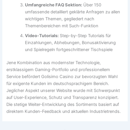
Umfangreiche FAQ Sektion:
Über 150
umfassende detailliert geklärte Anfragen zu allen
wichtigen Themen, gegliedert nach
Themenbereichen mit Such-Funktion
Video-Tutorials:
Step-by-Step Tutorials für
Einzahlungen, Abhebungen, Bonusaktivierung
und Spielregeln fortgeschrittener Tischspiele
Jene Kombination aus modernster Technologie,
erstklassigem Gaming-Portfolio und professionellem
Service befördert Golisimo Casino zur bevorzugten Wahl
für exigente Kunden im deutschsprachigem Bereich.
Jeglicher Aspekt unserer Website wurde mit Schwerpunkt
auf User-Experience, Schutz und Transparenz konzipiert.
Die stetige Weiter-Entwicklung des Sortiments basiert auf
direktem Kunden-Feedback und aktuellen Industrietrends.