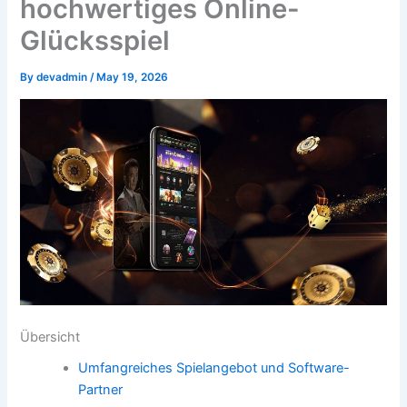
hochwertiges Online-
Glücksspiel
By
devadmin
/
May 19, 2026
Übersicht
Umfangreiches Spielangebot und Software-
Partner