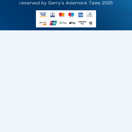
reserved by Gerry’s Aviemore Taxis 2025