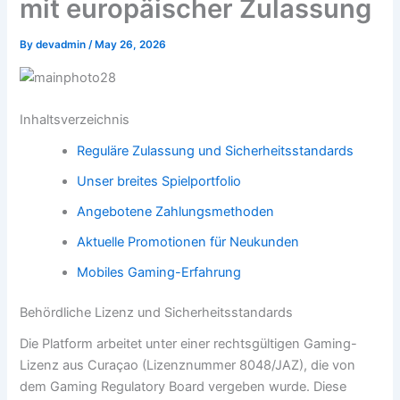
mit europäischer Zulassung
By
devadmin
/
May 26, 2026
Inhaltsverzeichnis
Reguläre Zulassung und Sicherheitsstandards
Unser breites Spielportfolio
Angebotene Zahlungsmethoden
Aktuelle Promotionen für Neukunden
Mobiles Gaming-Erfahrung
Behördliche Lizenz und Sicherheitsstandards
Die Platform arbeitet unter einer rechtsgültigen Gaming-
Lizenz aus Curaçao (Lizenznummer 8048/JAZ), die von
dem Gaming Regulatory Board vergeben wurde. Diese