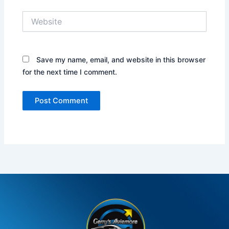
Website
Save my name, email, and website in this browser
for the next time I comment.