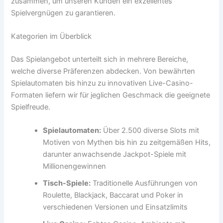
zusammen, um unseren Kunden ein exzellentes
Spielvergnügen zu garantieren.
Kategorien im Überblick
Das Spielangebot unterteilt sich in mehrere Bereiche,
welche diverse Präferenzen abdecken. Von bewährten
Spielautomaten bis hinzu zu innovativen Live-Casino-
Formaten liefern wir für jeglichen Geschmack die geeignete
Spielfreude.
Spielautomaten:
Über 2.500 diverse Slots mit
Motiven von Mythen bis hin zu zeitgemäßen Hits,
darunter anwachsende Jackpot-Spiele mit
Millionengewinnen
Tisch-Spiele:
Traditionelle Ausführungen von
Roulette, Blackjack, Baccarat und Poker in
verschiedenen Versionen und Einsatzlimits