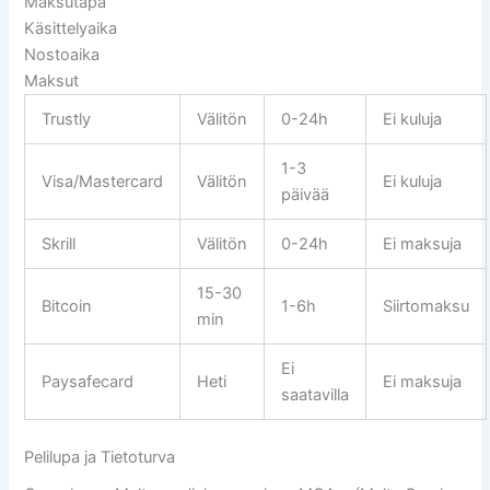
Maksutapa
Käsittelyaika
Nostoaika
Maksut
Trustly
Välitön
0-24h
Ei kuluja
1-3
Visa/Mastercard
Välitön
Ei kuluja
päivää
Skrill
Välitön
0-24h
Ei maksuja
15-30
Bitcoin
1-6h
Siirtomaksu
min
Ei
Paysafecard
Heti
Ei maksuja
saatavilla
Pelilupa ja Tietoturva