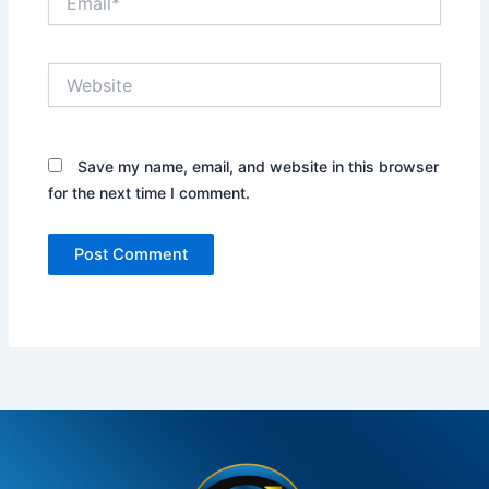
Website
Save my name, email, and website in this browser
for the next time I comment.