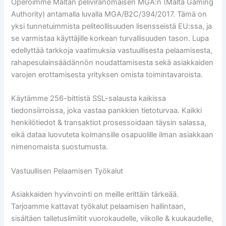
Operoimme Maltan peliviranomaisen MGA:n (Malta Gaming
Authority) antamalla luvalla MGA/B2C/394/2017. Tämä on
yksi tunnetuimmista peliteollisuuden lisensseistä EU:ssa, ja
se varmistaa käyttäjille korkean turvallisuuden tason. Lupa
edellyttää tarkkoja vaatimuksia vastuullisesta pelaamisesta,
rahapesulainsäädännön noudattamisesta sekä asiakkaiden
varojen erottamisesta yrityksen omista toimintavaroista.
Käytämme 256-bittistä SSL-salausta kaikissa
tiedonsiirroissa, joka vastaa pankkien tietoturvaa. Kaikki
henkilötiedot & transaktiot prosessoidaan täysin salassa,
eikä dataa luovuteta kolmansille osapuolille ilman asiakkaan
nimenomaista suostumusta.
Vastuullisen Pelaamisen Työkalut
Asiakkaiden hyvinvointi on meille erittäin tärkeää.
Tarjoamme kattavat työkalut pelaamisen hallintaan,
sisältäen talletuslimiitit vuorokaudelle, viikolle & kuukaudelle,