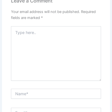
Leave a Comment
Your email address will not be published.
Required
fields are marked
*
Type
here..
Name*
Email*