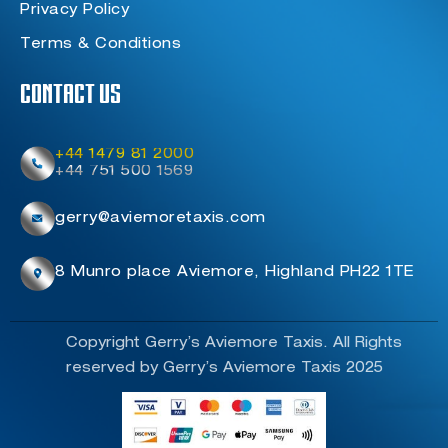
Privacy Policy
Terms & Conditions
Contact Us
+44 1479 81 2000
+44 751 500 1569
gerry@aviemoretaxis.com
8 Munro place Aviemore, Highland PH22 1TE
Copyright Gerry’s Aviemore Taxis. All Rights
reserved by Gerry’s Aviemore Taxis 2025