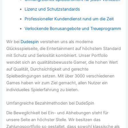
Lizenz und Schutzstandards
Professioneller Kundendienst rund um die Zeit
Verlockende Bonusangebote und Treueprogramm
Wir bei
Dudespin
verstehen uns als moderne
Glücksspielseite, die Entertainment auf höchstem Standard
mit Schutz und Seriosität kombiniert. Unser Portfolio
wendet sich an qualitätsbewusste Gamer, die hohen Wert
auf Qualität, Durchsichtigkeit und gerechte
Spielbedingungen setzen. Mit über 3000 verschiedenen
Games haben wir zum Ziel gemacht, allen Nutzer ein
individuelles Spielerfahrung zu bieten.
Umfangreiche Bezahlmethoden bei DudeSpin
Die Beweglichkeit bei Ein- und Abhebungen steht für
unsere Seite an höchster Stelle. Wir besitzen das
Zahlungsportfolio so gestaltet, dass sowohl klassische als