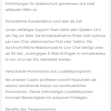
Einrichtungen für Spielerschutz gemeinsam und stellt
adäquate Hilfen an.
Kompetenter Kundendienst rund über die Zeit
Unser vielfältiges Support-Team bleibt allen Spielern 24 h
am Tag zur Seite. Die Kontaktaufnahme findet statt optional
per Live-Chat, elektronischer Post oder Telefon. Die
durchschnittliche Reaktionszeit im Live-Chat beträgt unter
als 60 Sek., wohingegen E-Mail-Anfragen in normalerweise
in von circa vier Std. bearbeitet werden.
Verlockende Promotionen und Loyalitätsprogramm
Bei unserem Casino profitieren sowohl Neukunden als
ebenso bestehende Nutzer von kontinuierlichen
Promotionen. Dieses mehrstufiges Loyalitätssystem
honoriert Beständigkeit mit exklusiven Privilegien.
Benefits des Treueprogramms