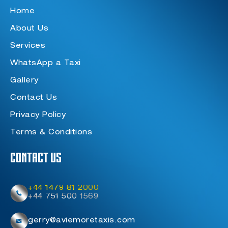
-
m
f
Home
About Us
Services
WhatsApp a Taxi
Gallery
Contact Us
Privacy Policy
Terms & Conditions
Contact Us
+44 1479 81 2000
+44 751 500 1569
gerry@aviemoretaxis.com