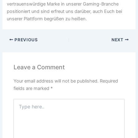
vertrauenswürdige Marke in unserer Gaming-Branche
positioniert und sind erfreut uns darüber, auch Euch bei
unserer Plattform begrüßen zu heißen.
PREVIOUS
NEXT
Leave a Comment
Your email address will not be published.
Required
fields are marked
*
Type
here..