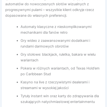
automatów do nowoczesnych slotów wizualnych z
progresywnymi pulami – wszystkie klient odkryje rzecz
dopasowane do własnych preferencji.
Automaty klasyczne z nieskomplikowanymi
mechanikami dla fanów retro
Gry wideo z zaawansowanymi dodatkami i
rundami darmowych obrotów
Gry stołowe: blackjack, ruletka, bakara w wielu
wariantach
Pokera w różnych wariantach, od Texas Hold’em
po Caribbean Stud
Kasyno na live z rzeczywistymi dealerami i
streamami w wysokiej jakości
Tytuły instant win oraz karty do zdrapywania dla
szukających natychmiastowej entertainmentu