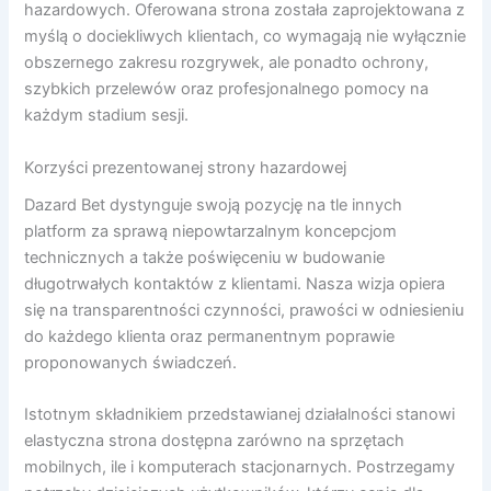
hazardowych. Oferowana strona została zaprojektowana z
myślą o dociekliwych klientach, co wymagają nie wyłącznie
obszernego zakresu rozgrywek, ale ponadto ochrony,
szybkich przelewów oraz profesjonalnego pomocy na
każdym stadium sesji.
Korzyści prezentowanej strony hazardowej
Dazard Bet dystynguje swoją pozycję na tle innych
platform za sprawą niepowtarzalnym koncepcjom
technicznych a także poświęceniu w budowanie
długotrwałych kontaktów z klientami. Nasza wizja opiera
się na transparentności czynności, prawości w odniesieniu
do każdego klienta oraz permanentnym poprawie
proponowanych świadczeń.
Istotnym składnikiem przedstawianej działalności stanowi
elastyczna strona dostępna zarówno na sprzętach
mobilnych, ile i komputerach stacjonarnych. Postrzegamy