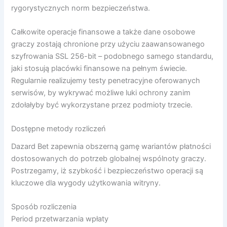
rygorystycznych norm bezpieczeństwa.
Całkowite operacje finansowe a także dane osobowe
graczy zostają chronione przy użyciu zaawansowanego
szyfrowania SSL 256-bit – podobnego samego standardu,
jaki stosują placówki finansowe na pełnym świecie.
Regularnie realizujemy testy penetracyjne oferowanych
serwisów, by wykrywać możliwe luki ochrony zanim
zdołałyby być wykorzystane przez podmioty trzecie.
Dostępne metody rozliczeń
Dazard Bet zapewnia obszerną gamę wariantów płatności
dostosowanych do potrzeb globalnej wspólnoty graczy.
Postrzegamy, iż szybkość i bezpieczeństwo operacji są
kluczowe dla wygody użytkowania witryny.
Sposób rozliczenia
Period przetwarzania wpłaty