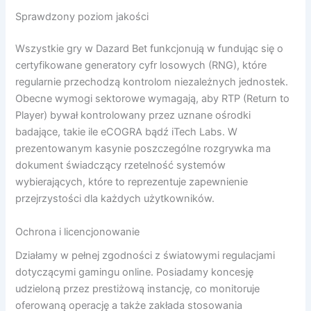
Sprawdzony poziom jakości
Wszystkie gry w Dazard Bet funkcjonują w fundując się o
certyfikowane generatory cyfr losowych (RNG), które
regularnie przechodzą kontrolom niezależnych jednostek.
Obecne wymogi sektorowe wymagają, aby RTP (Return to
Player) bywał kontrolowany przez uznane ośrodki
badające, takie ile eCOGRA bądź iTech Labs. W
prezentowanym kasynie poszczególne rozgrywka ma
dokument świadczący rzetelność systemów
wybierających, które to reprezentuje zapewnienie
przejrzystości dla każdych użytkowników.
Ochrona i licencjonowanie
Działamy w pełnej zgodności z światowymi regulacjami
dotyczącymi gamingu online. Posiadamy koncesję
udzieloną przez prestiżową instancję, co monitoruje
oferowaną operację a także zakłada stosowania