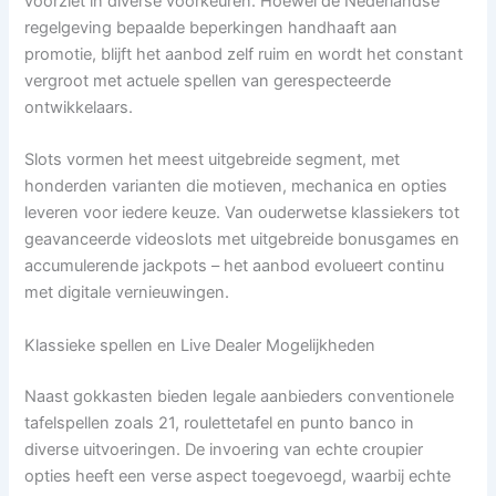
voorziet in diverse voorkeuren. Hoewel de Nederlandse
regelgeving bepaalde beperkingen handhaaft aan
promotie, blijft het aanbod zelf ruim en wordt het constant
vergroot met actuele spellen van gerespecteerde
ontwikkelaars.
Slots vormen het meest uitgebreide segment, met
honderden varianten die motieven, mechanica en opties
leveren voor iedere keuze. Van ouderwetse klassiekers tot
geavanceerde videoslots met uitgebreide bonusgames en
accumulerende jackpots – het aanbod evolueert continu
met digitale vernieuwingen.
Klassieke spellen en Live Dealer Mogelijkheden
Naast gokkasten bieden legale aanbieders conventionele
tafelspellen zoals 21, roulettetafel en punto banco in
diverse uitvoeringen. De invoering van echte croupier
opties heeft een verse aspect toegevoegd, waarbij echte