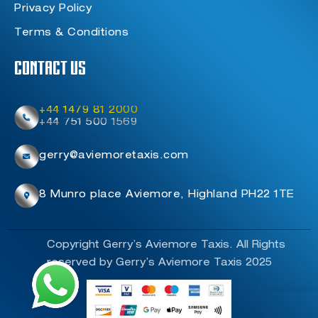
Privacy Policy
Terms & Conditions
Contact Us
+44 1479 81 2000
+44 751 500 1569
gerry@aviemoretaxis.com
8 Munro place Aviemore, Highland PH22 1TE
Copyright Gerry’s Aviemore Taxis. All Rights
reserved by Gerry’s Aviemore Taxis 2025