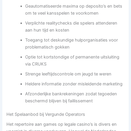
Geautomatiseerde maxima op deposito’s en bets
om te veel kansspelen te voorkomen
Verplichte realitychecks die spelers attenderen
aan hun tijd en kosten
Toegang tot deskundige hulporganisaties voor
problematisch gokken
Optie tot kortstondige of permanente uitsluiting
via CRUKS
Strenge leeftijdscontrole om jeugd te weren
Heldere informatie zonder misleidende marketing
Afzonderlijke bankrekeningen zodat tegoeden
beschermd blijven bij faillissement
Het Spelaanbod bij Vergunde Operators
Het repertoire aan games op legale casino’s is divers en