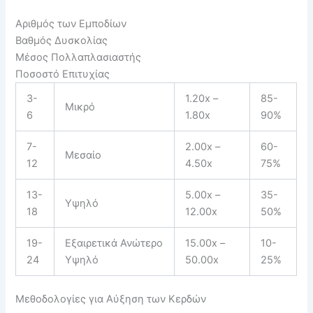
Αριθμός των Εμποδίων
Βαθμός Δυσκολίας
Μέσος Πολλαπλασιαστής
Ποσοστό Επιτυχίας
3-
1.20x –
85-
Μικρό
6
1.80x
90%
7-
2.00x –
60-
Μεσαίο
12
4.50x
75%
13-
5.00x –
35-
Υψηλό
18
12.00x
50%
19-
Εξαιρετικά Ανώτερο
15.00x –
10-
24
Υψηλό
50.00x
25%
Μεθοδολογίες για Αύξηση των Κερδών