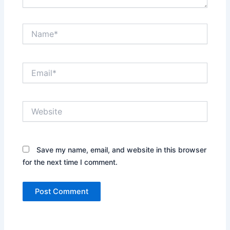
Name*
Email*
Website
Save my name, email, and website in this browser
for the next time I comment.