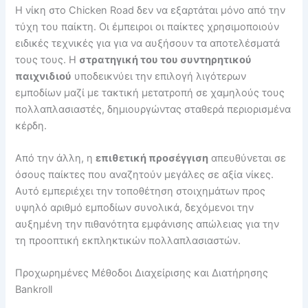
Η νίκη στο Chicken Road δεν να εξαρτάται μόνο από την
τύχη του παίκτη. Οι έμπειροι οι παίκτες χρησιμοποιούν
ειδικές τεχνικές για για να αυξήσουν τα αποτελέσματά
τους τους. Η
στρατηγική του του συντηρητικού
παιχνιδιού
υποδεικνύει την επιλογή λιγότερων
εμποδίων μαζί με τακτική μετατροπή σε χαμηλούς τους
πολλαπλασιαστές, δημιουργώντας σταθερά περιορισμένα
κέρδη.
Από την άλλη, η
επιθετική προσέγγιση
απευθύνεται σε
όσους παίκτες που αναζητούν μεγάλες σε αξία νίκες.
Αυτό εμπεριέχει την τοποθέτηση στοιχημάτων προς
υψηλό αριθμό εμποδίων συνολικά, δεχόμενοι την
αυξημένη την πιθανότητα εμφάνισης απώλειας για την
τη προοπτική εκπληκτικών πολλαπλασιαστών.
Προχωρημένες Μέθοδοι Διαχείρισης και Διατήρησης
Bankroll