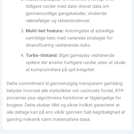
tidligere runder med data-drevet data om
gennemsnitlige gangetabeller, vindende
rækkefølger og tabestendenser
Multi-bet feature:
Anbringelse af adskillige
samtidige bets med varierede strategier for
diversificering vedrørende risiko
Turbo-tilstand:
Øget gameplay vedrørende
spillere der ønsker hurtigere runder uden at skulle
at kompromittere på spil integritet
Dette commitment til gennemsigtig transparent gambling
betyder hvorved alle statistikker om casinoets fordel, RTP-
procenter plus algoritmiske funktioner er tilgængelige for
brugere. Dette skaber tillid og sikrer hvilket garanterer at
alle deltage kan på ens vilkår gennem fuld begribelighed af
gaming mekanik samt matematiske base.