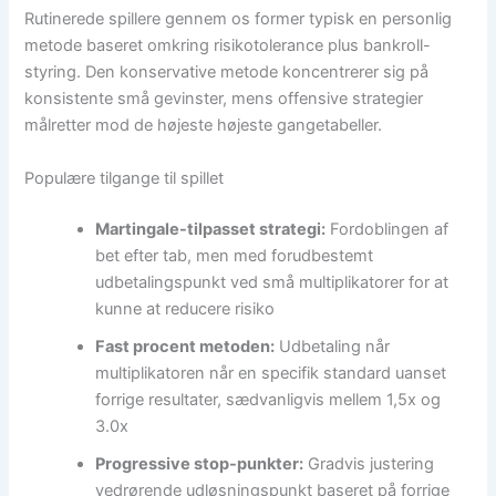
Rutinerede spillere gennem os former typisk en personlig
metode baseret omkring risikotolerance plus bankroll-
styring. Den konservative metode koncentrerer sig på
konsistente små gevinster, mens offensive strategier
målretter mod de højeste højeste gangetabeller.
Populære tilgange til spillet
Martingale-tilpasset strategi:
Fordoblingen af
bet efter tab, men med forudbestemt
udbetalingspunkt ved små multiplikatorer for at
kunne at reducere risiko
Fast procent metoden:
Udbetaling når
multiplikatoren når en specifik standard uanset
forrige resultater, sædvanligvis mellem 1,5x og
3.0x
Progressive stop-punkter:
Gradvis justering
vedrørende udløsningspunkt baseret på forrige