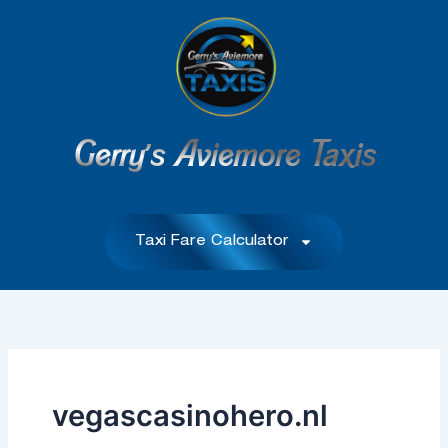
Skip
to
content
Gerry's Aviemore Taxis
Taxi Fare Calculator
vegascasinohero.nl