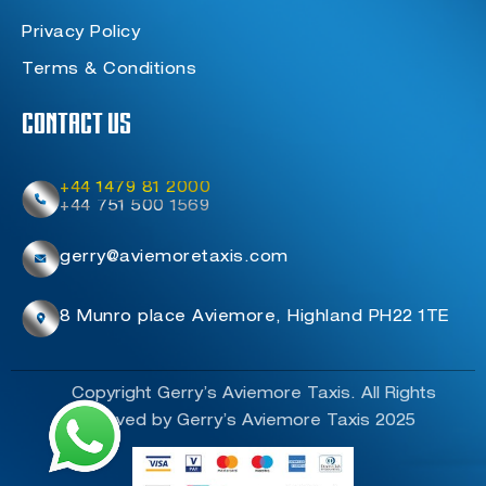
Privacy Policy
Terms & Conditions
Contact Us
+44 1479 81 2000
+44 751 500 1569
gerry@aviemoretaxis.com
8 Munro place Aviemore, Highland PH22 1TE
Copyright Gerry’s Aviemore Taxis. All Rights
reserved by Gerry’s Aviemore Taxis 2025