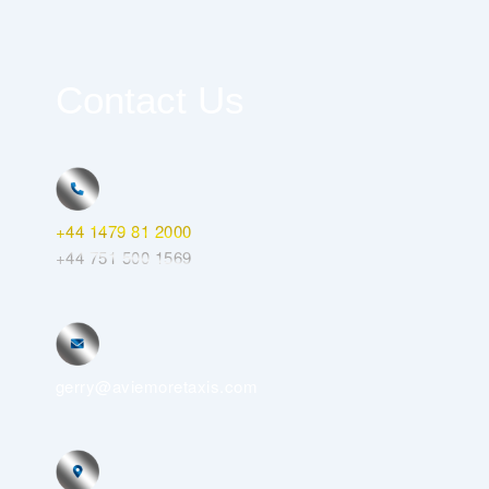
Contact Us
+44 1479 81 2000
+44 751 500 1569
gerry@aviemoretaxis.com