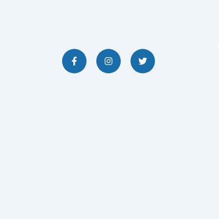
F
I
T
a
n
w
c
s
i
e
t
t
b
a
t
o
g
e
o
r
r
k
a
-
m
f