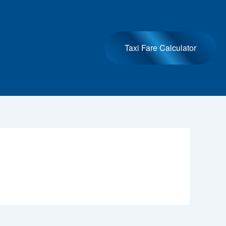
Taxi Fare Calculator