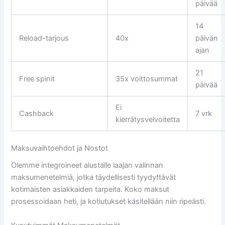
päivää
14
Reload-tarjous
40x
päivän
ajan
21
Free spinit
35x voittosummat
päivää
Ei
Cashback
7 vrk
kierrätysvelvoitetta
Maksuvaihtoehdot ja Nostot
Olemme integroineet alustalle laajan valinnan
maksumenetelmiä, jotka täydellisesti tyydyttävät
kotimaisten asiakkaiden tarpeita. Koko maksut
prosessoidaan heti, ja kotiutukset käsitellään niin ripeästi.