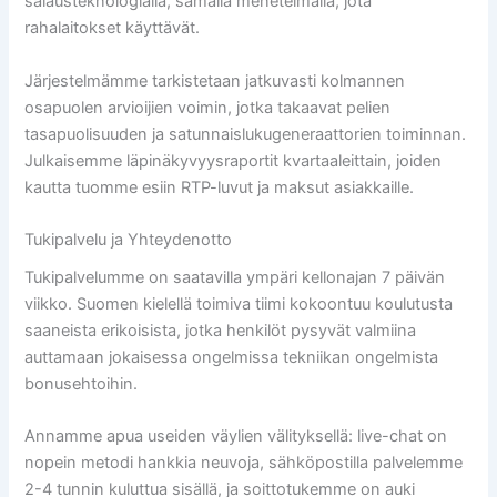
salausteknologialla, samalla menetelmällä, jota
rahalaitokset käyttävät.
Järjestelmämme tarkistetaan jatkuvasti kolmannen
osapuolen arvioijien voimin, jotka takaavat pelien
tasapuolisuuden ja satunnaislukugeneraattorien toiminnan.
Julkaisemme läpinäkyvyysraportit kvartaaleittain, joiden
kautta tuomme esiin RTP-luvut ja maksut asiakkaille.
Tukipalvelu ja Yhteydenotto
Tukipalvelumme on saatavilla ympäri kellonajan 7 päivän
viikko. Suomen kielellä toimiva tiimi kokoontuu koulutusta
saaneista erikoisista, jotka henkilöt pysyvät valmiina
auttamaan jokaisessa ongelmissa tekniikan ongelmista
bonusehtoihin.
Annamme apua useiden väylien välityksellä: live-chat on
nopein metodi hankkia neuvoja, sähköpostilla palvelemme
2-4 tunnin kuluttua sisällä, ja soittotukemme on auki