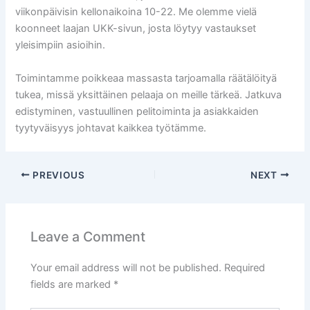
viikonpäivisin kellonaikoina 10-22. Me olemme vielä
koonneet laajan UKK-sivun, josta löytyy vastaukset
yleisimpiin asioihin.
Toimintamme poikkeaa massasta tarjoamalla räätälöityä
tukea, missä yksittäinen pelaaja on meille tärkeä. Jatkuva
edistyminen, vastuullinen pelitoiminta ja asiakkaiden
tyytyväisyys johtavat kaikkea työtämme.
PREVIOUS
NEXT
Leave a Comment
Your email address will not be published.
Required
fields are marked
*