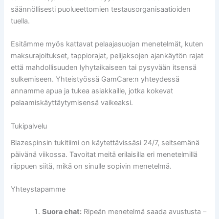
säännöllisesti puolueettomien testausorganisaatioiden
tuella.
Esitämme myös kattavat pelaajasuojan menetelmät, kuten
maksurajoitukset, tappiorajat, pelijaksojen ajankäytön rajat
että mahdollisuuden lyhytaikaiseen tai pysyvään itsensä
sulkemiseen. Yhteistyössä GamCare:n yhteydessä
annamme apua ja tukea asiakkaille, jotka kokevat
pelaamiskäyttäytymisensä vaikeaksi.
Tukipalvelu
Blazespinsin tukitiimi on käytettävissäsi 24/7, seitsemänä
päivänä viikossa. Tavoitat meitä erilaisilla eri menetelmillä
riippuen siitä, mikä on sinulle sopivin menetelmä.
Yhteystapamme
Suora chat:
Ripeän menetelmä saada avustusta –