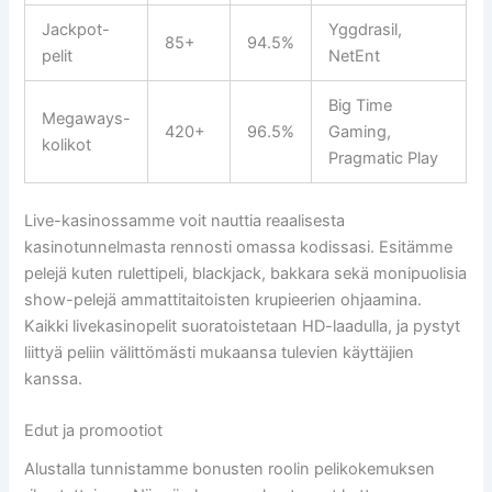
Jackpot-
Yggdrasil,
85+
94.5%
pelit
NetEnt
Big Time
Megaways-
420+
96.5%
Gaming,
kolikot
Pragmatic Play
Live-kasinossamme voit nauttia reaalisesta
kasinotunnelmasta rennosti omassa kodissasi. Esitämme
pelejä kuten rulettipeli, blackjack, bakkara sekä monipuolisia
show-pelejä ammattitaitoisten krupieerien ohjaamina.
Kaikki livekasinopelit suoratoistetaan HD-laadulla, ja pystyt
liittyä peliin välittömästi mukaansa tulevien käyttäjien
kanssa.
Edut ja promootiot
Alustalla tunnistamme bonusten roolin pelikokemuksen