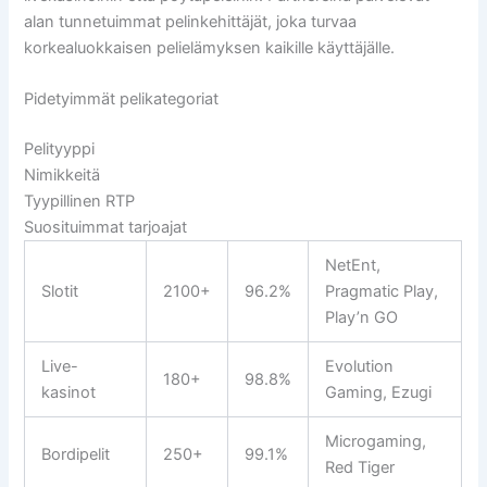
alan tunnetuimmat pelinkehittäjät, joka turvaa
korkealuokkaisen pelielämyksen kaikille käyttäjälle.
Pidetyimmät pelikategoriat
Pelityyppi
Nimikkeitä
Tyypillinen RTP
Suosituimmat tarjoajat
NetEnt,
Slotit
2100+
96.2%
Pragmatic Play,
Play’n GO
Live-
Evolution
180+
98.8%
kasinot
Gaming, Ezugi
Microgaming,
Bordipelit
250+
99.1%
Red Tiger