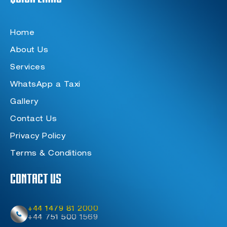
o
g
e
o
r
r
k
a
-
m
f
Home
About Us
Services
WhatsApp a Taxi
Gallery
Contact Us
Privacy Policy
Terms & Conditions
Contact Us
+44 1479 81 2000
+44 751 500 1569