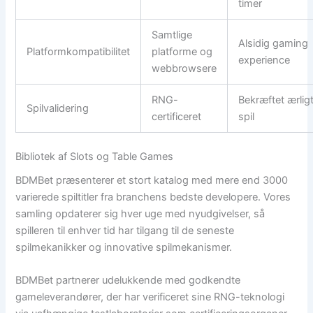
timer
Samtlige
Alsidig gaming
Platformkompatibilitet
platforme og
experience
webbrowsere
RNG-
Bekræftet ærlig
Spilvalidering
certificeret
spil
Bibliotek af Slots og Table Games
BDMBet præsenterer et stort katalog med mere end 3000
varierede spiltitler fra branchens bedste developere. Vores
samling opdaterer sig hver uge med nyudgivelser, så
spilleren til enhver tid har tilgang til de seneste
spilmekanikker og innovative spilmekanismer.
BDMBet partnerer udelukkende med godkendte
gameleverandører, der har verificeret sine RNG-teknologi