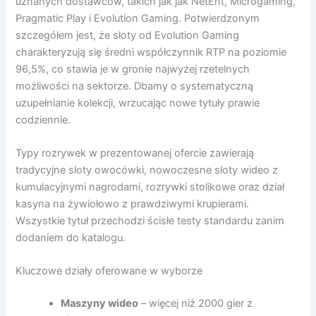
uznanych dostawców, takich jak jak NetEnt, Microgaming,
Pragmatic Play i Evolution Gaming. Potwierdzonym
szczegółem jest, że sloty od Evolution Gaming
charakteryzują się średni współczynnik RTP na poziomie
96,5%, co stawia je w gronie najwyżej rzetelnych
możliwości na sektorze. Dbamy o systematyczną
uzupełnianie kolekcji, wrzucając nowe tytuły prawie
codziennie.
Typy rozrywek w prezentowanej ofercie zawierają
tradycyjne sloty owocówki, nowoczesne sloty wideo z
kumulacyjnymi nagrodami, rozrywki stolikowe oraz dział
kasyna na żywiołowo z prawdziwymi krupierami.
Wszystkie tytuł przechodzi ścisłe testy standardu zanim
dodaniem do katalogu.
Kluczowe działy oferowane w wyborze
Maszyny wideo
– więcej niż 2000 gier z