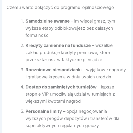
Czemu warto dołączyć do programu lojalnościowego
Samodzielne awanse
– im więcej grasz, tym
wyższe etapy odblokowujesz bez dalszych
formalności
Kredyty zamienne na fundusze
– wszelkie
zakład produkuje kredyty premiowe, które
przekształcasz w faktyczne pieniądze
Rocznicowe niespodzianki
– wyjątkowe nagrody
i gratisowe kręcenia w dniu twoich urodzin
Dostęp do zamkniętych turniejów
– lepsze
stopnie VIP umożliwiają udział w turniejach z
większymi kwotami nagród
Personalne limity
– opcja negocjowania
wyższych progów depozytów i transferów dla
superaktywnych regularnych graczy