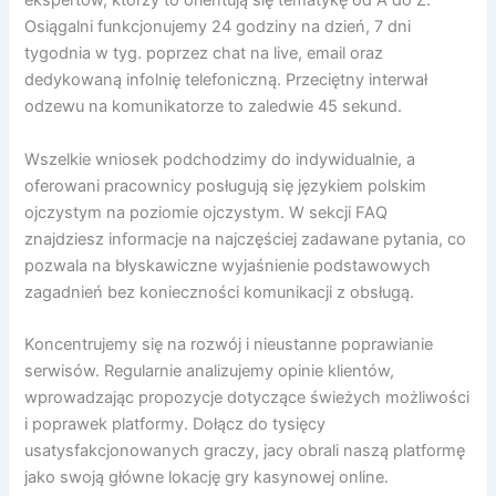
ekspertów, którzy to orientują się tematykę od A do Z.
Osiągalni funkcjonujemy 24 godziny na dzień, 7 dni
tygodnia w tyg. poprzez chat na live, email oraz
dedykowaną infolnię telefoniczną. Przeciętny interwał
odzewu na komunikatorze to zaledwie 45 sekund.
Wszelkie wniosek podchodzimy do indywidualnie, a
oferowani pracownicy posługują się językiem polskim
ojczystym na poziomie ojczystym. W sekcji FAQ
znajdziesz informacje na najczęściej zadawane pytania, co
pozwala na błyskawiczne wyjaśnienie podstawowych
zagadnień bez konieczności komunikacji z obsługą.
Koncentrujemy się na rozwój i nieustanne poprawianie
serwisów. Regularnie analizujemy opinie klientów,
wprowadzając propozycje dotyczące świeżych możliwości
i poprawek platformy. Dołącz do tysięcy
usatysfakcjonowanych graczy, jacy obrali naszą platformę
jako swoją główne lokację gry kasynowej online.