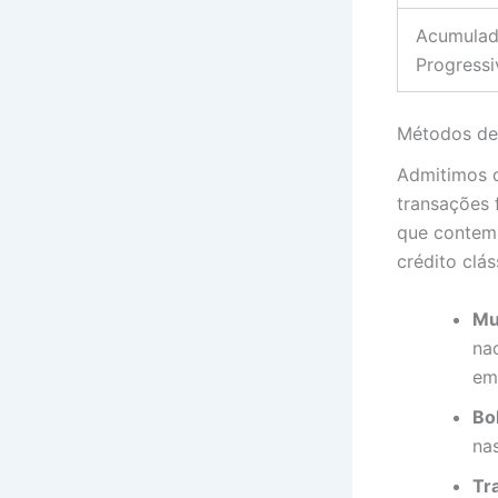
Acumula
Progressi
Métodos de
Admitimos q
transações 
que contemp
crédito clás
Mu
na
em
Bo
na
Tr