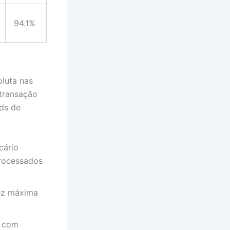
94.1%
oluta nas
 transação
ds de
cário
processados
dez máxima
s com