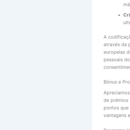
má
Cr
ult
A codificaç
através da 
europeias d
pessoais do
consentimen
Bónus e Pro
Apreciamos 
de prémios 
pontos que 
vantagens e