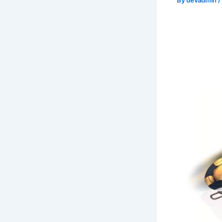
By
devadmin
/