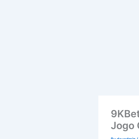
Skip
to
content
9KBet
Jogo 