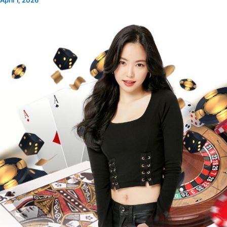
April 1, 2026