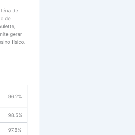
téria de
te de
ulette,
mite gerar
ino físico.
96.2%
98.5%
97.8%